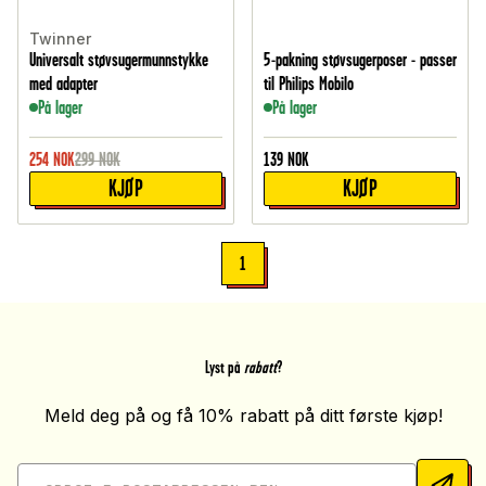
Twinner
Universalt støvsugermunnstykke
5-pakning støvsugerposer - passer
med adapter
til Philips Mobilo
På lager
På lager
254
NOK
299
NOK
139
NOK
KJØP
KJØP
1
Lyst på
rabatt
?
Meld deg på og få 10% rabatt på ditt første kjøp!