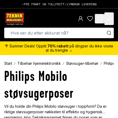
FRI FRAKT OG TOLLFRITT
LYNRASK LEVERING
items in cart,
🌴 Summer Deals! Opptil
70% rabatt
på dingser du ikke visste
at du trengte →
Start
Tilbehør hjemelektronikk
Støvsuger-tilbehør
Philips
Philips Mobilo
støvsugerposer
Vil du holde din Philips Mobilo-støvsuger i toppform? Da er
riktige støvsugerposer nøkkelen til effektiv og hygienisk
rengjøring. Hos Teknikmagasinet finner du poser som er