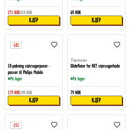
271
NOK
319
NOK
69
NOK
KJØP
KJØP
-10%
Twinner
10-pakning støvsugerposer -
Glideflater for NXT støvsugerhode
passer til Philips Mobilo
På lager
På lager
179
NOK
199
NOK
79
NOK
KJØP
KJØP
-15%