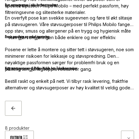
Bytt støvsugerpose i tide for best resultat
spesielt tilpasset Philips Mobilo – med perfekt passform, høy
filtreringsevne og slitesterke materialer.
En overfylt pose kan svekke sugeevnen og føre til økt slitasje
på støvsugeren. Våre støvsugerposer til Philips Mobilo fanger
opp støv, smuss og allergener på en trygg og hygienisk måte
Presis passform og enkel montering
– som gjør rengjøringen både enklere og mer effektiv.
Posene er lette å montere og sitter tett i støvsugeren, noe som
minimerer risikoen for lekkasje og støvspredning. Den
nøyaktige passformen sørger for problemfri bruk og en
Kjøp støvsugerposer til Philips Mobilo hos Teknikmagasinet
pålitelig rengjøringsopplevelse hver gang.
Bestill raskt og enkelt på nett. Vi tilbyr rask levering, fraktfrie
alternativer og støvsugerposer av høy kvalitet til veldig gode
priser. Trenger du hjelp til å finne riktig pose? Vår
kundeservice hjelper deg gjerne – raskt og enkelt!
TILBAKE
8
produkter
FILTRER