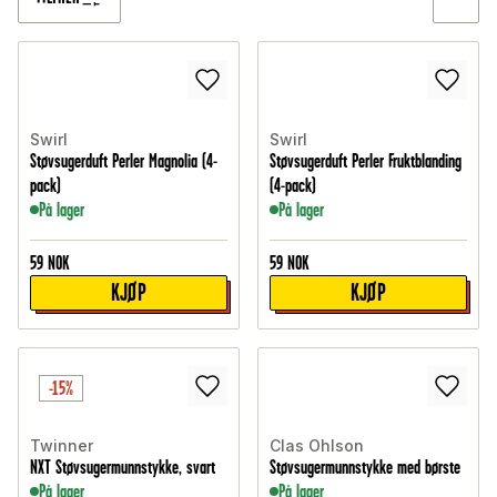
Swirl
Swirl
Støvsugerduft Perler Magnolia (4-
Støvsugerduft Perler Fruktblanding
pack)
(4-pack)
På lager
På lager
59
NOK
59
NOK
KJØP
KJØP
-15%
Twinner
Clas Ohlson
NXT Støvsugermunnstykke, svart
Støvsugermunnstykke med børste
På lager
På lager