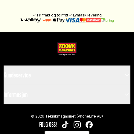
Fri frakt og tollfritt
Lynrask levering
Kundeservice
Informasjon
©
2026
Teknikmagasinet (PhoneLife AB)
FØLG OSS!
TIKTOK
INSTAGRAM
FACEBOOK