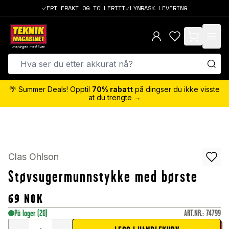
FRI FRAKT OG TOLLFRITT
LYNRASK LEVERING
items in cart,
🌴 Summer Deals! Opptil
70% rabatt
på dingser du ikke visste
at du trengte →
Clas Ohlson
Støvsugermunnstykke med børste
69
NOK
På lager
(20)
ART.NR.
:
74799