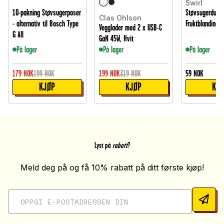
Swirl
10-pakning Støvsugerposer
Støvsugerduft P
Clas Ohlson
- alternativ til Bosch Type
Fruktblanding (
Vegglader med 2 x USB-C
G All
GaN 45W, Hvit
På lager
På lager
På lager
179
NOK
199
NOK
199
NOK
319
NOK
59
NOK
KJØP
KJØP
KJ
Lyst på
rabatt
?
Meld deg på og få 10% rabatt på ditt første kjøp!