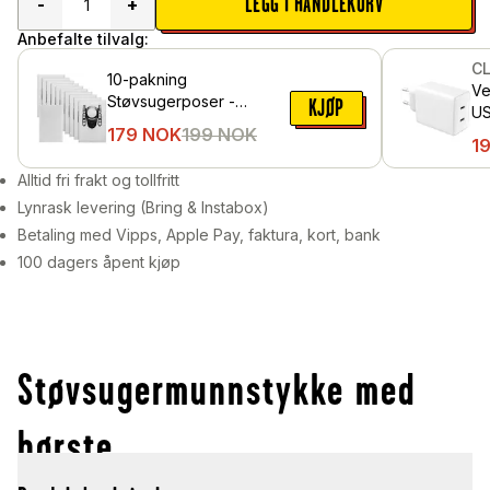
LEGG I HANDLEKURV
-
+
Anbefalte tilvalg:
C
10-pakning
Ve
Støvsugerposer -
KJØP
US
alternativ til Bosch Type
179
NOK
199
NOK
1
G All
Alltid fri frakt og tollfritt
Lynrask levering (Bring & Instabox)
Betaling med Vipps, Apple Pay, faktura, kort, bank
100 dagers åpent kjøp
Støvsugermunnstykke med
børste