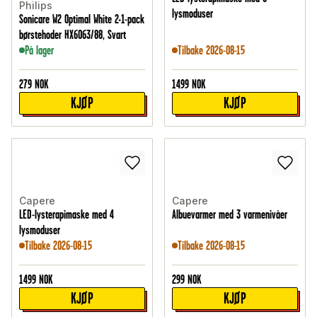
Philips
lysmoduser
Sonicare W2 Optimal White 2+1-pack
børstehoder HX6063/88, Svart
På lager
Tilbake 2026-08-15
279
NOK
1499
NOK
KJØP
KJØP
Capere
Capere
LED-lysterapimaske med 4
Albuevarmer med 3 varmenivåer
lysmoduser
Tilbake 2026-08-15
Tilbake 2026-08-15
1499
NOK
299
NOK
KJØP
KJØP