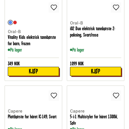
Oral-B
iO2 Duo elektrisk tannbørste 2-
Oral-B
pakning, Svart/rosa
Vitality Kids elektrisk tannbørste
for barn, Frozen
På lager
På lager
349
NOK
1099
NOK
KJØP
KJØP
Capere
Capere
Plattbørste for håret IC-149, Svart
5-i-1 Multistyler for håret 1300W,
Sølv