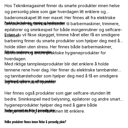
Hos Teknikmagasinet finner du smarte produkter innen helse
og personlig pleie som gjør hverdagen litt enklere og
baderomsskapet litt mer maxet. Her finnes alt fra elektriske
Produkter for barbering, trimming og hverdagsrutiner
tannbørster og tannbørstehoder til barbermaskiner, trimmere,
epilatorer og sminkespeil for både morgenrutiner og selfcare-
Enten du vil fikse skjegget, trimme håret eller få en smidigere
kvelder.
barbering finner du smarte produkter som hjelper deg med å
holde stilen uten stress. Her finnes både barbermaskiner,
Elektriske tannbørster og smart tannpleie
hårtrimmere og andre praktiske hygieneprodukter for
hverdagen.
Med riktige tannpleieprodukter blir det enklere å holde
tennene rene hver dag. Her finner du elektriske tannbørster
og tannbørstehoder som hjelper deg med å få en smidigere
Sminkespeil, epilatorer og selfcare-produkter
og freshere rutine hjemme.
Her finnes også produkter som gjør selfcare-stunden litt
bedre. Sminkespeil med belysning, epilatorer og andre smarte
hygieneprodukter hjelper deg med å gjøre både
Vanlige spørsmål om Helse & personlig pleie
morgenstellet og kveldsrutinen litt enklere.
Hvilke produkter finnes innen Helse & personlig pleie?