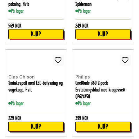
pakning, Hvit
Spiderman
På lager
På lager
569
NOK
249
NOK
KJØP
KJØP
Clas Ohlson
Philips
Sminkespeil med LED-belysning og
OneBlade 360 2-pack
sugekopp, Hvit
Erstatningsblad med kroppssett
QP624/50
På lager
På lager
229
NOK
399
NOK
KJØP
KJØP