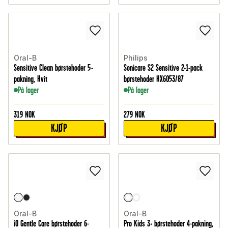
Oral-B
Philips
Sensitive Clean børstehoder 5-
Sonicare S2 Sensitive 2+1-pack
pakning, Hvit
børstehoder HX6053/87
På lager
På lager
319
NOK
279
NOK
KJØP
KJØP
Oral-B
Oral-B
iO Gentle Care børstehoder 6-
Pro Kids 3+ børstehoder 4-pakning,