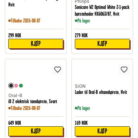
Philips
Hvit
Sonicare W2 Optimal White 2+1-pack
børstehoder HX6063/87, Hvit
Tilbake 2026-08-07
På lager
299
NOK
279
NOK
KJØP
KJØP
SiGN
Lader til Oral-B eltannbørste, Hvit
Oral-B
iO 2 elektrisk tannbørste, Svart
Tilbake 2026-08-07
På lager
649
NOK
169
NOK
KJØP
KJØP