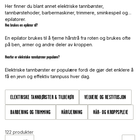
Her finner du blant annet elektriske tannbørster,
tannbørstehoder, barbermaskiner, trimmere, sminkespeil og
epilatorer.
Hva brukes en epilator til?
En epilator brukes til å fjerne hårstrå fra roten og brukes ofte
på ben, armer og andre deler av kroppen.
Hvorfor er elektriske tannbørster populære?
Elektriske tannbørster er populære fordi de gjør det enklere å
få en jevn og effektiv tannpuss hver dag.
ELEKTRISKE TANNBØRSTER & TILBEHØR
VELVÆRE OG RESTITUSJON
BARBERING OG TRIMMING
HÅRFJERNING
HÅR- OG KROPPSPLEIE
122
produkter