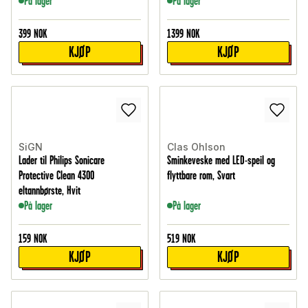
På lager
På lager
399
NOK
1399
NOK
KJØP
KJØP
SiGN
Clas Ohlson
Lader til Philips Sonicare
Sminkeveske med LED-speil og
Protective Clean 4300
flyttbare rom, Svart
eltannbørste, Hvit
På lager
På lager
159
NOK
519
NOK
KJØP
KJØP