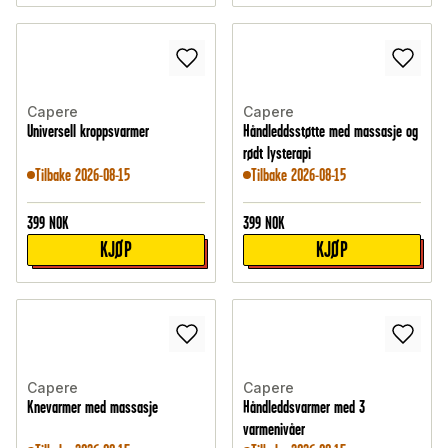
Capere
Capere
Universell kroppsvarmer
Håndleddsstøtte med massasje og
rødt lysterapi
Tilbake 2026-08-15
Tilbake 2026-08-15
399
NOK
399
NOK
KJØP
KJØP
Capere
Capere
Knevarmer med massasje
Håndleddsvarmer med 3
varmenivåer