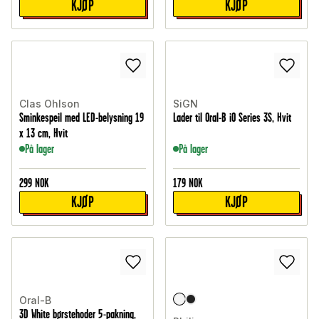
KJØP
KJØP
Clas Ohlson
SiGN
Sminkespeil med LED-belysning 19
Lader til Oral-B iO Series 3S, Hvit
x 13 cm, Hvit
På lager
På lager
299
NOK
179
NOK
KJØP
KJØP
Oral-B
3D White børstehoder 5-pakning,