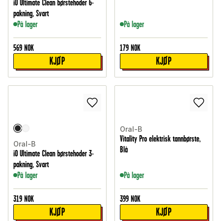
iO Ultimate Clean børstehoder 6-
pakning, Svart
På lager
På lager
569
NOK
179
NOK
KJØP
KJØP
Oral-B
Vitality Pro elektrisk tannbørste,
Oral-B
Blå
iO Ultimate Clean børstehoder 3-
pakning, Svart
På lager
På lager
319
NOK
399
NOK
KJØP
KJØP