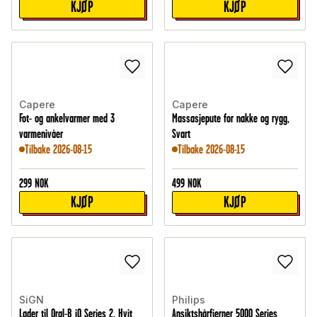
KJØP
KJØP
Capere
Capere
Fot- og ankelvarmer med 3
Massasjepute for nakke og rygg,
varmenivåer
Svart
Tilbake 2026-08-15
Tilbake 2026-08-15
299
NOK
499
NOK
KJØP
KJØP
SiGN
Philips
Lader til Oral-B iO Series 2, Hvit
Ansiktshårfjerner 5000 Series