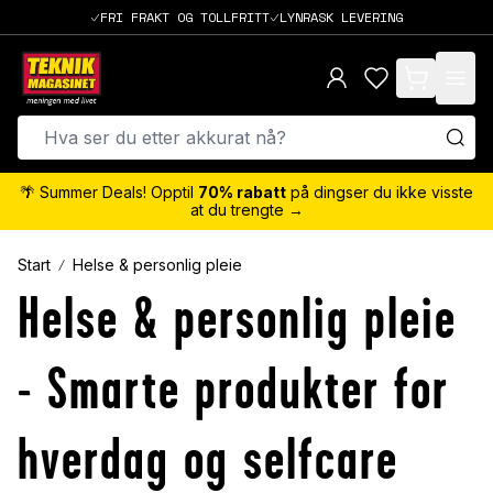
FRI FRAKT OG TOLLFRITT
LYNRASK LEVERING
items in cart,
🌴 Summer Deals! Opptil
70% rabatt
på dingser du ikke visste
at du trengte →
Start
Helse & personlig pleie
Helse & personlig pleie
- Smarte produkter for
hverdag og selfcare