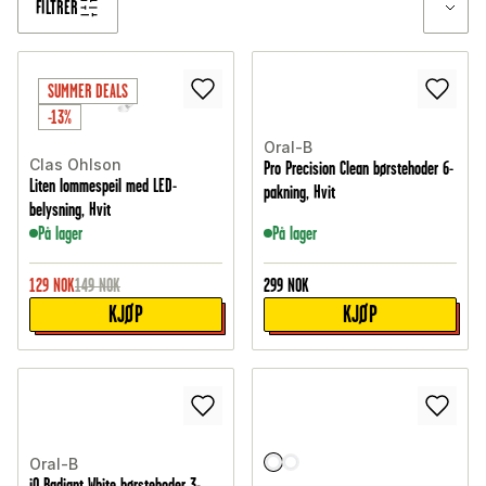
FILTRER
SUMMER DEALS
-13%
Oral-B
Clas Ohlson
Pro Precision Clean børstehoder 6-
Liten lommespeil med LED-
pakning, Hvit
belysning, Hvit
På lager
På lager
129
NOK
149
NOK
299
NOK
KJØP
KJØP
Oral-B
iO Radiant White børstehoder 3-