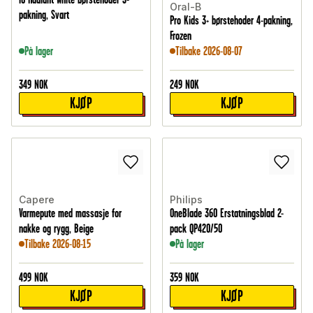
Oral-B
pakning, Svart
Pro Kids 3+ børstehoder 4-pakning,
Frozen
På lager
Tilbake 2026-08-07
349
NOK
249
NOK
KJØP
KJØP
Capere
Philips
Varmepute med massasje for
OneBlade 360 Erstatningsblad 2-
nakke og rygg, Beige
pack QP420/50
Tilbake 2026-08-15
På lager
499
NOK
359
NOK
KJØP
KJØP