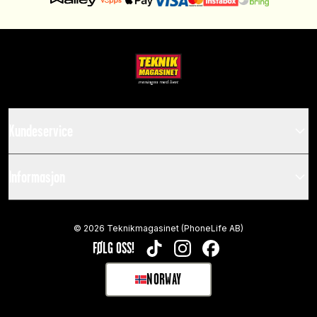
Kundeservice
Informasjon
©
2026
Teknikmagasinet (PhoneLife AB)
FØLG OSS!
TIKTOK
INSTAGRAM
FACEBOOK
NORWAY
SELECT MARKET