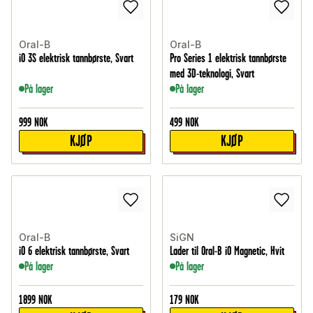
Oral-B
Oral-B
iO 3S elektrisk tannbørste, Svart
Pro Series 1 elektrisk tannbørste
med 3D-teknologi, Svart
På lager
På lager
999
NOK
499
NOK
KJØP
KJØP
Oral-B
SiGN
iO 6 elektrisk tannbørste, Svart
Lader til Oral-B iO Magnetic, Hvit
På lager
På lager
1899
NOK
179
NOK