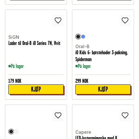
SiGN
Lader til Oral-B iO Series 7N, Hvit
Oral-B
iO Kids 6+ børstehoder 3-pakning,
Spiderman
På lager
På lager
179
NOK
299
NOK
KJØP
KJØP
Capere
LED-lysterapimaske med 8