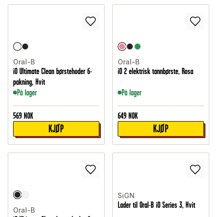
Oral-B
Oral-B
iO Ultimate Clean børstehoder 6-
iO 2 elektrisk tannbørste, Rosa
pakning, Hvit
På lager
På lager
569
NOK
649
NOK
KJØP
KJØP
SiGN
Lader til Oral-B iO Series 3, Hvit
Oral-B