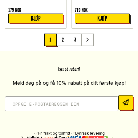
179
NOK
719
NOK
KJØP
KJØP
1
2
3
Lyst på
rabatt
?
Meld deg på og få 10% rabatt på ditt første kjøp!
Fri frakt og tollfritt
Lynrask levering