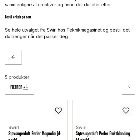
sammenligne alternativer og finne det du leter etter.
Bestill enkelt på nett
Se hele utvalget fra Swirl hos Teknikmagasinet og bestill det
du trenger når det passer deg.
TILBAKE
5
produkter
FILTRER
Swirl
Swirl
Støvsugerduft Perler Magnolia (4-
Støvsugerduft Perler Fruktblanding