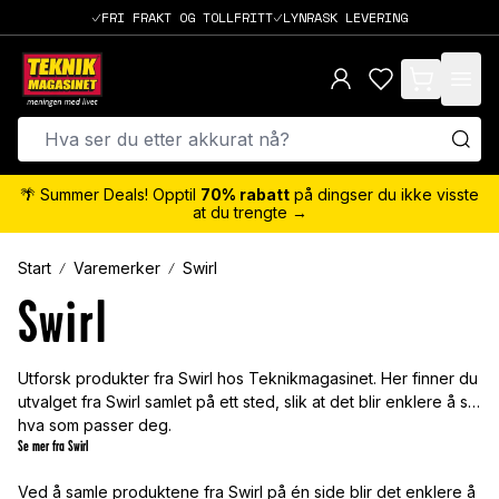
FRI FRAKT OG TOLLFRITT
LYNRASK LEVERING
items in cart,
🌴 Summer Deals! Opptil
70% rabatt
på dingser du ikke visste
at du trengte →
Start
Varemerker
Swirl
Swirl
Utforsk produkter fra Swirl hos Teknikmagasinet. Her finner du
utvalget fra Swirl samlet på ett sted, slik at det blir enklere å se
hva som passer deg.
Se mer fra Swirl
Ved å samle produktene fra Swirl på én side blir det enklere å