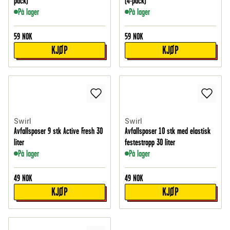
pack)
(4-pack)
På lager
På lager
59
NOK
59
NOK
KJØP
KJØP
Swirl
Swirl
Avfallsposer 9 stk Active Fresh 30
Avfallsposer 10 stk med elastisk
liter
festestropp 30 liter
På lager
På lager
49
NOK
49
NOK
KJØP
KJØP