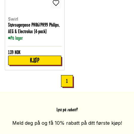
Swirl
Støvsugerpose PH86/PH99 Philips,
AEG & Electrolux (4-pack)
På lager
139
NOK
KJØP
1
Lyst på
rabatt
?
Meld deg på og få 10% rabatt på ditt første kjøp!