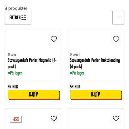
8
produkter
FILTRER
Swirl
Swirl
Støvsugerduft Perler Magnolia (4-
Støvsugerduft Perler Fruktblanding
pack)
(4-pack)
På lager
På lager
59
NOK
59
NOK
KJØP
KJØP
-15%