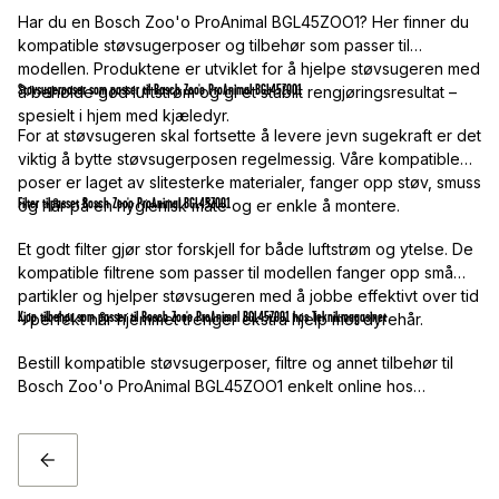
Har du en Bosch Zoo'o ProAnimal BGL45ZOO1? Her finner du
kompatible støvsugerposer og tilbehør som passer til
modellen. Produktene er utviklet for å hjelpe støvsugeren med
Støvsugerposer som passer til Bosch Zoo'o ProAnimal BGL45ZOO1
å beholde god luftstrøm og gi et stabilt rengjøringsresultat –
spesielt i hjem med kjæledyr.
For at støvsugeren skal fortsette å levere jevn sugekraft er det
viktig å bytte støvsugerposen regelmessig. Våre kompatible
poser er laget av slitesterke materialer, fanger opp støv, smuss
Filter tilpasset Bosch Zoo'o ProAnimal BGL45ZOO1
og hår på en hygienisk måte og er enkle å montere.
Et godt filter gjør stor forskjell for både luftstrøm og ytelse. De
kompatible filtrene som passer til modellen fanger opp små
partikler og hjelper støvsugeren med å jobbe effektivt over tid
Kjøp tilbehør som passer til Bosch Zoo'o ProAnimal BGL45ZOO1 hos Teknikmagasinet
– perfekt når hjemmet trenger ekstra hjelp mot dyrehår.
Bestill kompatible støvsugerposer, filtre og annet tilbehør til
Bosch Zoo'o ProAnimal BGL45ZOO1 enkelt online hos
Teknikmagasinet. Vi tilbyr rask levering, alternativer for fri frakt
og produkter til gode priser.
TILBAKE