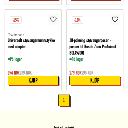
-15%
-10%
Twinner
Universalt støvsugermunnstykke
10-pakning støvsugerposer -
med adapter
passer til Bosch Zoo'o ProAnimal
BGL45ZOO1
På lager
På lager
254
NOK
299
NOK
179
NOK
199
NOK
KJØP
KJØP
1
Lyst på
rabatt
?