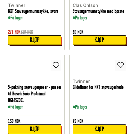
Twinner
Clas Ohlson
NXT Støvsugermunnstykke, svart
Støvsugermunnstykke med børste
På lager
På lager
271
NOK
319
NOK
69
NOK
KJØP
KJØP
Twinner
5-pakning støvsugerposer - passer
Glideflater for NXT støvsugerhode
til Bosch Zoo'o ProAnimal
BGL45ZOO1
På lager
På lager
139
NOK
79
NOK
KJØP
KJØP