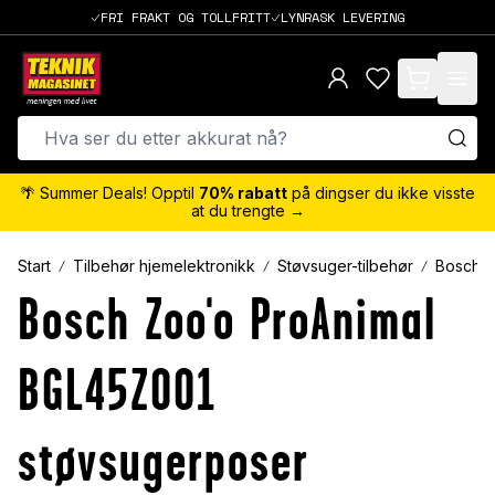
FRI FRAKT OG TOLLFRITT
LYNRASK LEVERING
items in cart,
🌴 Summer Deals! Opptil
70% rabatt
på dingser du ikke visste
at du trengte →
Start
Tilbehør hjemelektronikk
Støvsuger-tilbehør
Bosch
Bosch Zoo'o ProAnimal
BGL45ZOO1
støvsugerposer