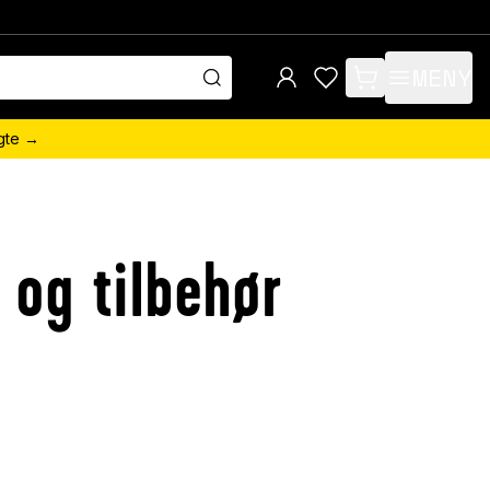
MENY
items in cart, view 
ngte →
 og tilbehør