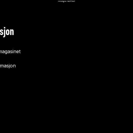
sjon
agasinet
rmasjon