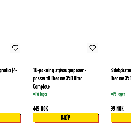
gnolia (4-
10-pakning støvsugerposer -
Sidebørster
passer til Dreame X50 Ultra
Dreame X50
Complete
På lager
På lager
449
NOK
99
NOK
KJØP