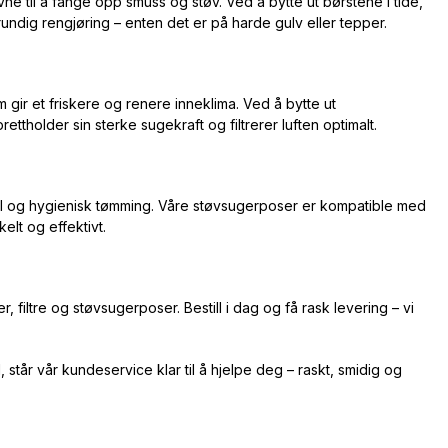
e til å fange opp smuss og støv. Ved å bytte ut børstene i tide,
rundig rengjøring – enten det er på harde gulv eller tepper.
m gir et friskere og renere inneklima. Ved å bytte ut
ettholder sin sterke sugekraft og filtrerer luften optimalt.
kel og hygienisk tømming. Våre støvsugerposer er kompatible med
lt og effektivt.
filtre og støvsugerposer. Bestill i dag og få rask levering – vi
 står vår kundeservice klar til å hjelpe deg – raskt, smidig og