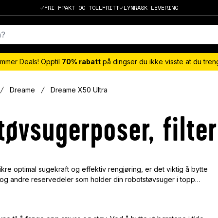
FRI FRAKT OG TOLLFRITT
LYNRASK LEVERING
mmer Deals! Opptil
70% rabatt
på dingser du ikke visste at du tre
Dreame
Dreame X50 Ultra
øvsugerposer, filter
kre optimal sugekraft og effektiv rengjøring, er det viktig å bytte
oser og andre reservedeler som holder din robotstøvsuger i topp