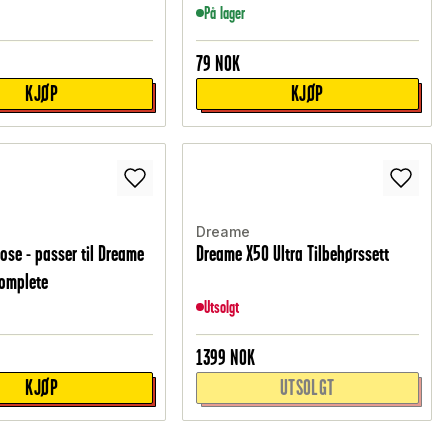
På lager
79
NOK
KJØP
KJØP
Dreame
ose - passer til Dreame
Dreame X50 Ultra Tilbehørssett
Complete
Utsolgt
1399
NOK
KJØP
UTSOLGT