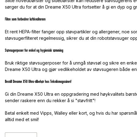
Slitte hovedbørster og sidebørster kan redusere støvsugerens evn
sørger du for at din Dreame X50 Ultra fortsetter å gi en dyp og g
Filtre som forbedrer luftkvaliteten
Et rent HEPA-filter fanger opp støvpartikler og allergener, noe so
støvsugerfilteret regelmessig, sikrer du at din robotstøvsuger oppr
Støvsugerposer for enkel og hygienisk tømming
Bruk riktige støvsugerposer for å unngå støvsøl og sikre en en
Dreame X50 Ultra og gjør vedlikeholdet av støvsugeren både enke
Bestill Dreame X50 Ultra-tilbehør hos Teknikmagasinet!
Gi din Dreame X50 Ultra en oppgradering med høykvalitets børster, 
sender raskere enn du rekker å si "støvfritt"!
Betal enkelt med Vipps, Walley eller kort, og hvis du har spørsmål,
alltid med et smil!