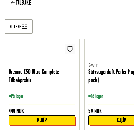
TILBAKE
FILTRER
Swirl
Dreame X50 Ultra Complete
Støvsugerduft Perler Ma
Tilbehørskit
pack)
På lager
På lager
449
NOK
59
NOK
KJØP
KJØP