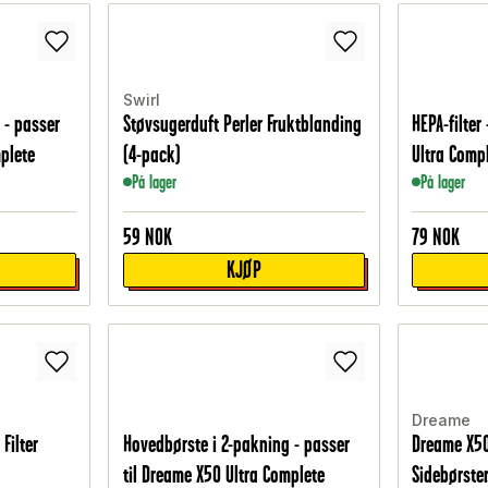
Swirl
 - passer
Støvsugerduft Perler Fruktblanding
HEPA-filter
mplete
(4-pack)
Ultra Comp
På lager
På lager
59
NOK
79
NOK
KJØP
Dreame
Filter
Hovedbørste i 2-pakning - passer
Dreame X50
til Dreame X50 Ultra Complete
Sidebørster