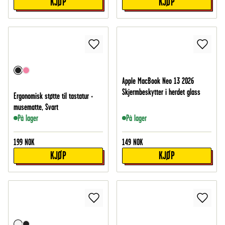
KJØP
KJØP
Apple MacBook Neo 13 2026
Skjermbeskytter i herdet glass
Ergonomisk støtte til tastatur +
musematte, Svart
På lager
På lager
199
NOK
149
NOK
KJØP
KJØP