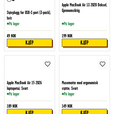
Apple MacBook Air 13 2020 Deksel,
Gjennomsiktig
Støvplugg for USB-C-port (3-pack),
hvit
På lager
På lager
49
NOK
199
NOK
KJØP
KJØP
Apple MacBook Air 15 2026
Musematte med ergonomisk
laptopetui, Svart
støtte, Svart
På lager
På lager
189
NOK
149
NOK
KJØP
KJØP