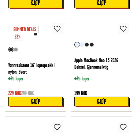
KJØP
KJØP
SUMMER DEALS
-23%
Apple MacBook Neo 13 2026
Vannresistent 16" laptopsekk i
Deksel, Gjennomsiktig
nylon, Svart
På lager
På lager
229
NOK
299
NOK
199
NOK
KJØP
KJØP