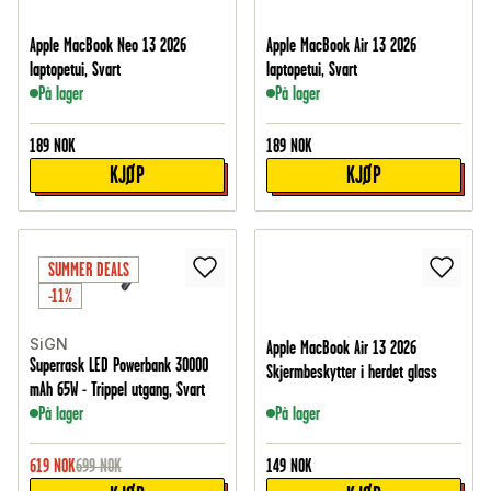
Apple MacBook Neo 13 2026
Apple MacBook Air 13 2026
laptopetui, Svart
laptopetui, Svart
På lager
På lager
189
NOK
189
NOK
KJØP
KJØP
SUMMER DEALS
-11%
SiGN
Apple MacBook Air 13 2026
Superrask LED Powerbank 30000
Skjermbeskytter i herdet glass
mAh 65W - Trippel utgang, Svart
På lager
På lager
619
NOK
699
NOK
149
NOK