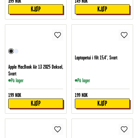
399
NOK
149
NOK
KJØP
KJØP
Laptopetui i filt 15,4", Svart
Apple MacBook Air 13 2025 Deksel,
Svart
På lager
På lager
199
NOK
199
NOK
KJØP
KJØP