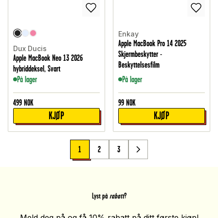
Enkay
Apple MacBook Pro 14 2025
Dux Ducis
Skjermbeskytter -
Apple MacBook Neo 13 2026
Beskyttelsesfilm
hybriddeksel, Svart
På lager
På lager
499
NOK
99
NOK
KJØP
KJØP
1
2
3
Lyst på
rabatt
?
Meld deg på og få 10% rabatt på ditt første kjøp!