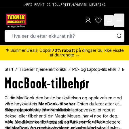
FRI FRAKT OG TOLLFRITT
LYNRASK LEVERING
items in cart,
🌴 Summer Deals! Opptil
70% rabatt
på dingser du ikke visste
at du trengte →
Start
Tilbehør hjemelektronikk
PC- og Laptop-tilbehør
Mac
MacBook-tilbehør
Gi din MacBook den beste beskyttelsen og opplevelsen med
våre høykvalitets
MacBook-tilbehør
. Enten du leter etter et
Stilige og praktiske MacBook-etuier
elegant laptopetui, en minimalistisk laptopveske, et robust
deksel eller tilbehør til din Magic Mouse, har vi noe for deg.
Hold MacBook-en din trygg og stilfull med våre flotte
Våre produkter kombinerer stil og funksjon for å komplettere
laptopetuier. Velg mellom forskjellige materialer som slitesterk
din MacBook og gjøre hverdagen enklere. Med våre