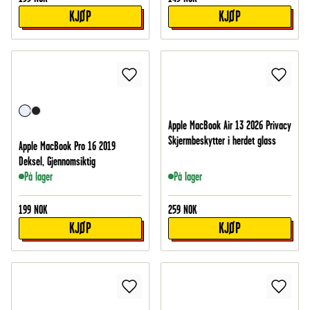
KJØP
KJØP
Apple MacBook Air 13 2026 Privacy
Skjermbeskytter i herdet glass
Apple MacBook Pro 16 2019
Deksel, Gjennomsiktig
På lager
På lager
199
NOK
259
NOK
KJØP
KJØP