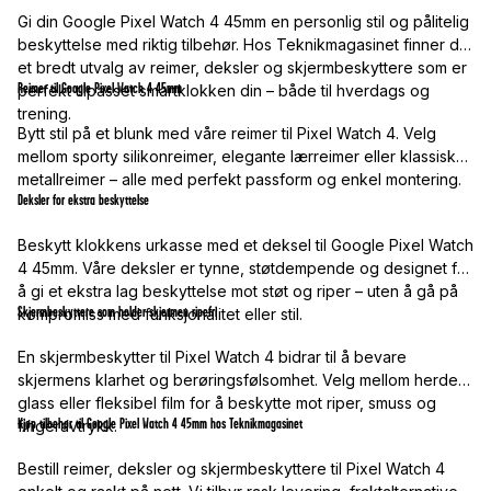
Gi din Google Pixel Watch 4 45mm en personlig stil og pålitelig
beskyttelse med riktig tilbehør. Hos Teknikmagasinet finner du
et bredt utvalg av reimer, deksler og skjermbeskyttere som er
Reimer til Google Pixel Watch 4 45mm
perfekt tilpasset smartklokken din – både til hverdags og
trening.
Bytt stil på et blunk med våre reimer til Pixel Watch 4. Velg
mellom sporty silikonreimer, elegante lærreimer eller klassiske
metallreimer – alle med perfekt passform og enkel montering.
Deksler for ekstra beskyttelse
Beskytt klokkens urkasse med et deksel til Google Pixel Watch
4 45mm. Våre deksler er tynne, støtdempende og designet for
å gi et ekstra lag beskyttelse mot støt og riper – uten å gå på
Skjermbeskyttere som holder skjermen ripefri
kompromiss med funksjonalitet eller stil.
En skjermbeskytter til Pixel Watch 4 bidrar til å bevare
skjermens klarhet og berøringsfølsomhet. Velg mellom herdet
glass eller fleksibel film for å beskytte mot riper, smuss og
Kjøp tilbehør til Google Pixel Watch 4 45mm hos Teknikmagasinet
fingeravtrykk.
Bestill reimer, deksler og skjermbeskyttere til Pixel Watch 4