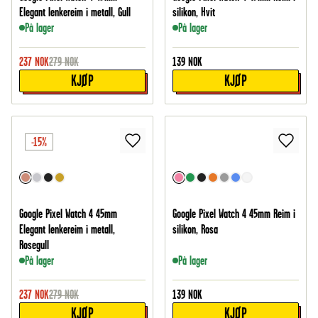
Elegant lenkereim i metall, Gull
silikon, Hvit
På lager
På lager
237
NOK
279
NOK
139
NOK
KJØP
KJØP
-15%
Google Pixel Watch 4 45mm
Google Pixel Watch 4 45mm Reim i
Elegant lenkereim i metall,
silikon, Rosa
Rosegull
På lager
På lager
237
NOK
279
NOK
139
NOK
KJØP
KJØP