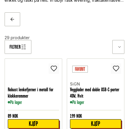
enkelt og raskt på nett. Vi tilbyr rask levering, fraktalternativer
og et nøye utvalgt sortiment som sørger for at smartklokken
din ser bra ut og varer lenger.
TILBAKE
29
produkter
FILTRER
FAVORIT
SiGN
Robust lenkefjerner i metall for
Vegglader med doble USB-C-porter
klokkeremmer
40W, Hvit
På lager
På lager
89
NOK
199
NOK
KJØP
KJØP