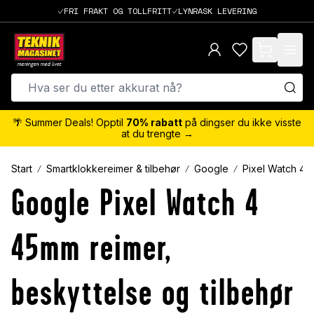
FRI FRAKT OG TOLLFRITT
LYNRASK LEVERING
items in cart,
🌴 Summer Deals! Opptil
70% rabatt
på dingser du ikke visste
at du trengte →
Start
Smartklokkereimer & tilbehør
Google
Pixel Watch 4
Google Pixel Watch 4
45mm reimer,
beskyttelse og tilbehør