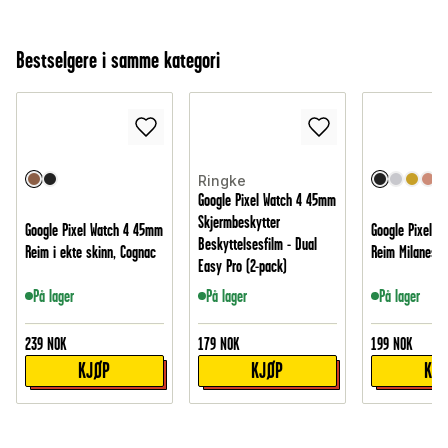
Bestselgere i samme kategori
Ringke
Google Pixel Watch 4 45mm
Skjermbeskytter
Google Pixel Watch 4 45mm
Google Pixel W
Beskyttelsesfilm - Dual
Reim i ekte skinn, Cognac
Reim Milanese 
Easy Pro (2-pack)
På lager
På lager
På lager
239
NOK
179
NOK
199
NOK
KJØP
KJØP
KJ