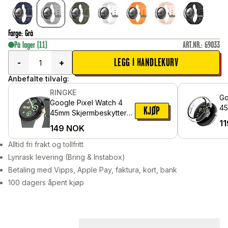
Farge
:
Grå
På lager
(11)
ART.NR.
:
69033
LEGG I HANDLEKURV
-
+
Anbefalte tilvalg:
RINGKE
Go
Google Pixel Watch 4
45
KJØP
45mm Skjermbeskytter
de
11
beskyttelsesfilm - Dual
149
NOK
sk
Easy (3-pack)
Gj
Alltid fri frakt og tollfritt
Lynrask levering (Bring & Instabox)
Betaling med Vipps, Apple Pay, faktura, kort, bank
100 dagers åpent kjøp