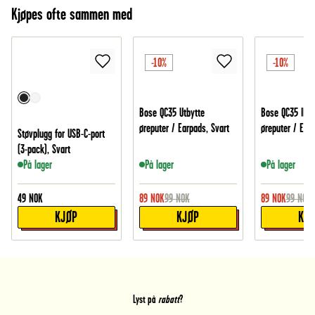
Kjøpes ofte sammen med
-10%
-10%
Bose QC35 Utbytte
Bose QC35 II Ut
øreputer / Earpads, Svart
øreputer / Earp
Støvplugg for USB-C-port
(3-pack), Svart
På lager
På lager
På lager
49
NOK
89
NOK
99
NOK
89
NOK
99
NOK
KJØP
KJØP
KJ
Lyst på
rabatt
?