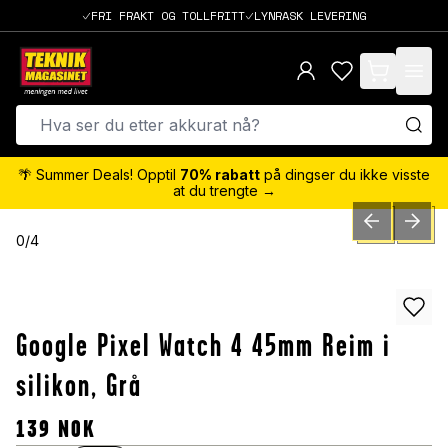
FRI FRAKT OG TOLLFRITT
LYNRASK LEVERING
items in cart,
🌴 Summer Deals! Opptil
70% rabatt
på dingser du ikke visste
at du trengte →
PREVIOUS SLID
NEXT S
0
/
4
Google Pixel Watch 4 45mm Reim i
silikon, Grå
139
NOK