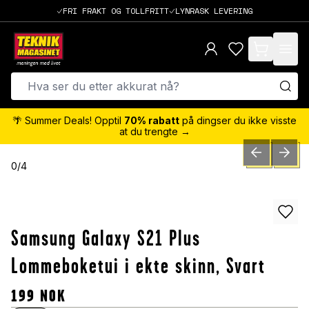
FRI FRAKT OG TOLLFRITT
LYNRASK LEVERING
items in cart,
🌴 Summer Deals! Opptil
70% rabatt
på dingser du ikke visste
at du trengte →
PREVIOUS SLID
NEXT S
0
/
4
Samsung Galaxy S21 Plus
Lommeboketui i ekte skinn, Svart
199
NOK