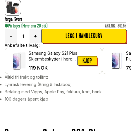
Farge
:
Svart
På lager
(Flere enn 20 stk)
ART.NR.
:
30165
LEGG I HANDLEKURV
-
+
Anbefalte tilvalg:
Samsung Galaxy S21 Plus
Sa
Skjermbeskytter i herdet
Pl
KJØP
glass
Be
119
NOK
7
Alltid fri frakt og tollfritt
Lynrask levering (Bring & Instabox)
Betaling med Vipps, Apple Pay, faktura, kort, bank
100 dagers åpent kjøp