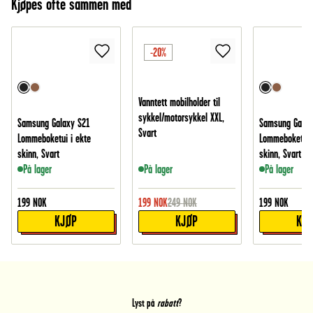
Kjøpes ofte sammen med
-20%
Vanntett mobilholder til
sykkel/motorsykkel XXL,
Samsung Galaxy S21
Samsung Galax
Svart
Lommeboketui i ekte
Lommeboketui i
skinn, Svart
skinn, Svart
På lager
På lager
På lager
199
NOK
199
NOK
249
NOK
199
NOK
KJØP
KJØP
KJ
Lyst på
rabatt
?