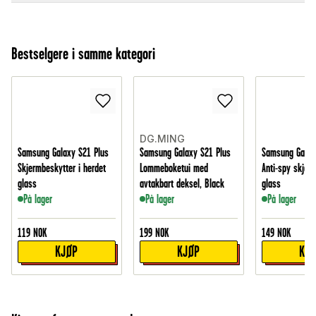
Bestselgere i samme kategori
DG.MING
Samsung Galaxy S21 Plus
Samsung Galaxy S21 Plus
Samsung Galax
Skjermbeskytter i herdet
Lommeboketui med
Anti-spy skjerm
glass
avtakbart deksel, Black
glass
På lager
På lager
På lager
119
NOK
199
NOK
149
NOK
KJØP
KJØP
KJ