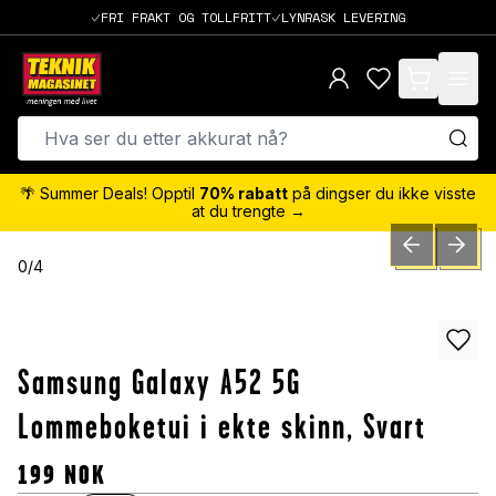
FRI FRAKT OG TOLLFRITT
LYNRASK LEVERING
items in cart,
🌴 Summer Deals! Opptil
70% rabatt
på dingser du ikke visste
at du trengte →
PREVIOUS SLID
NEXT S
0
/
4
Samsung Galaxy A52 5G
Lommeboketui i ekte skinn, Svart
199
NOK