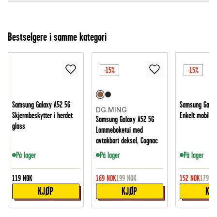
Bestselgere i samme kategori
-15%
-15%
Samsung Galaxy A52 5G
Samsung Galax
DG.MING
Skjermbeskytter i herdet
Enkelt mobiletu
Samsung Galaxy A52 5G
glass
Lommeboketui med
avtakbart deksel, Cognac
På lager
På lager
På lager
119
NOK
169
NOK
199
NOK
152
NOK
179
NO
KJØP
KJØP
KJ