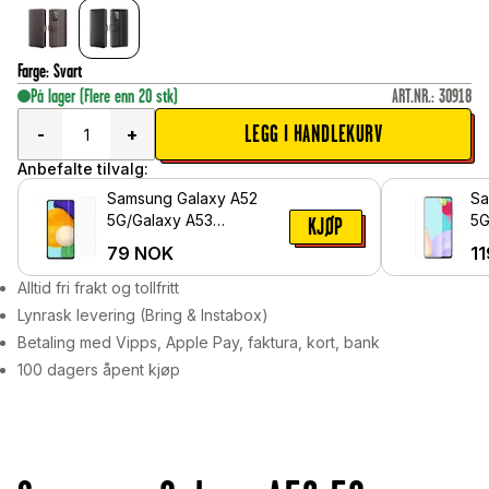
Farge
:
Svart
På lager
(Flere enn 20 stk)
ART.NR.
:
30918
LEGG I HANDLEKURV
-
+
Anbefalte tilvalg:
Samsung Galaxy A52
Sa
5G/Galaxy A53
5G
KJØP
Skjermbeskytter -
he
79
NOK
11
Beskyttelsesfilm
Alltid fri frakt og tollfritt
Lynrask levering (Bring & Instabox)
Betaling med Vipps, Apple Pay, faktura, kort, bank
100 dagers åpent kjøp