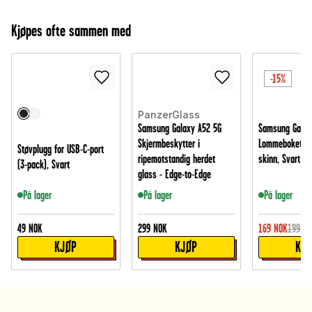
Kjøpes ofte sammen med
-15%
PanzerGlass
Samsung Galaxy A52 5G
Samsung Galax
Skjermbeskytter i
Lommeboketui i
Støvplugg for USB-C-port
ripemotstandig herdet
skinn, Svart
(3-pack), Svart
glass - Edge-to-Edge
På lager
På lager
På lager
49
NOK
299
NOK
169
NOK
199
NO
KJØP
KJØP
KJ