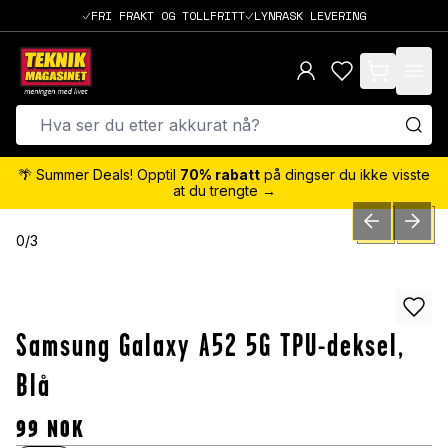
FRI FRAKT OG TOLLFRITT
LYNRASK LEVERING
items in cart,
🌴 Summer Deals! Opptil
70% rabatt
på dingser du ikke visste
at du trengte →
PREVIOUS SLID
NEXT S
0
/
3
Samsung Galaxy A52 5G TPU-deksel,
Blå
99
NOK