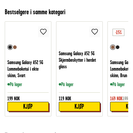
Bestselgere i samme kategori
-15%
Samsung Galaxy A52 5G
Skjermbeskytter i herdet
Samsung Galaxy A52 5G
Samsung Galax
glass
Lommeboketui i ekte
Lommeboketui i
skinn, Svart
skinn, Brun
På lager
På lager
På lager
199
NOK
119
NOK
169
NOK
199
NO
KJØP
KJØP
KJ