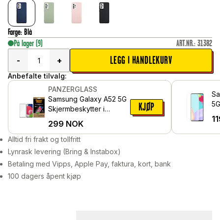
Farge
:
Blå
På lager
(9)
ART.NR.
:
31382
LEGG I HANDLEKURV
-
+
Anbefalte tilvalg:
PANZERGLASS
Sa
Samsung Galaxy A52 5G
5G
KJØP
Skjermbeskytter i
he
11
ripemotstandig herdet
299
NOK
glass - Edge-to-Edge
Alltid fri frakt og tollfritt
Lynrask levering (Bring & Instabox)
Betaling med Vipps, Apple Pay, faktura, kort, bank
100 dagers åpent kjøp