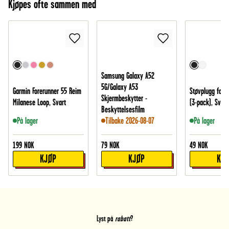
Kjøpes ofte sammen med
Samsung Galaxy A52
5G/Galaxy A53
Garmin Forerunner 55 Reim
Støvplugg for 
Skjermbeskytter -
Milanese Loop, Svart
(3-pack), Svart
Beskyttelsesfilm
På lager
Tilbake 2026-08-07
På lager
199
NOK
79
NOK
49
NOK
KJØP
KJØP
KJ
Lyst på
rabatt
?