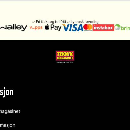
Fri frakt og tollfritt
Lynrask levering
sjon
agasinet
rmasjon