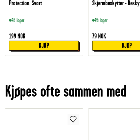
Protection, Svart
Skjermbeskytter - Besky
På lager
På lager
199
NOK
79
NOK
KJØP
KJØP
Kjøpes ofte sammen med