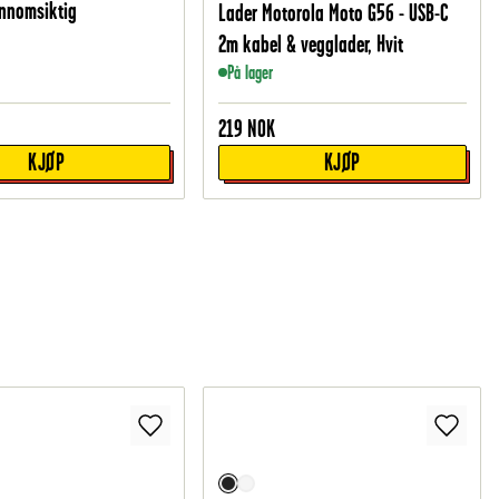
ennomsiktig
Lader Motorola Moto G56 - USB-C
2m kabel & vegglader, Hvit
På lager
219
NOK
KJØP
KJØP