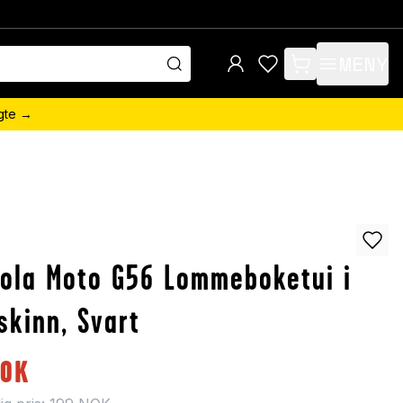
MENY
items in cart, view 
ngte →
ola Moto G56 Lommeboketui i
skinn, Svart
OK