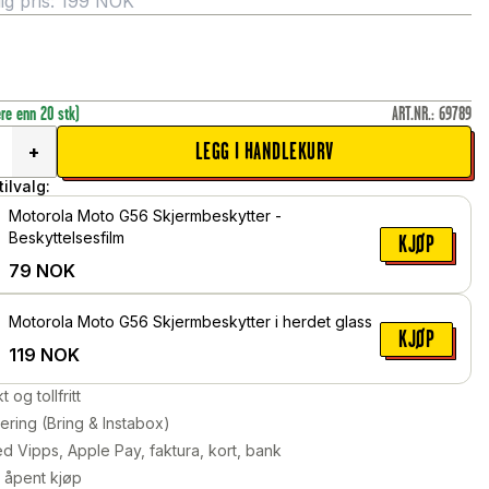
g pris:
199
NOK
ere enn 20 stk)
ART.NR.
:
69789
LEGG I HANDLEKURV
+
ilvalg:
Motorola Moto G56 Skjermbeskytter -
Beskyttelsesfilm
KJØP
79
NOK
Motorola Moto G56 Skjermbeskytter i herdet glass
KJØP
119
NOK
kt og tollfritt
ering (Bring & Instabox)
d Vipps, Apple Pay, faktura, kort, bank
 åpent kjøp