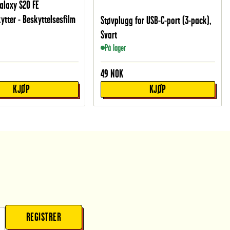
laxy S20 FE
ytter - Beskyttelsesfilm
Støvplugg for USB-C-port (3-pack),
Svart
På lager
49
NOK
KJØP
KJØP
REGISTRER