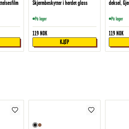
ttelsesfilm
Skjermbeskytter i herdet glass
deksel, Gj
På lager
På lager
119
NOK
119
NOK
KJØP