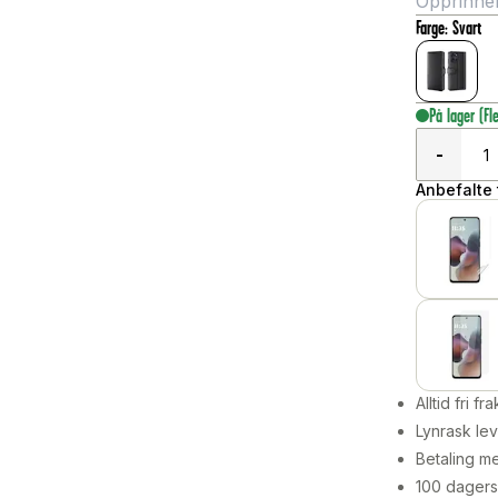
Opprinneli
Farge
:
Svart
På lager
(Fl
-
Anbefalte t
Alltid fri fra
Lynrask lev
Betaling me
100 dagers