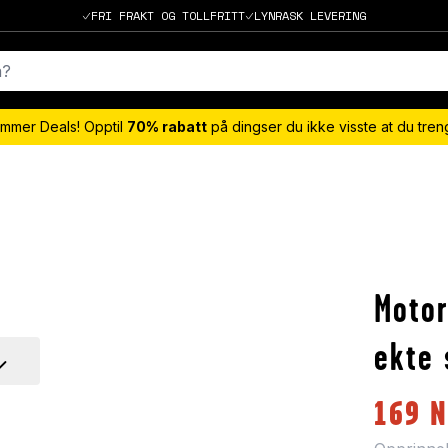
FRI FRAKT OG TOLLFRITT
LYNRASK LEVERING
mmer Deals! Opptil
70% rabatt
på dingser du ikke visste at du tre
Motor
ekte 
169
N