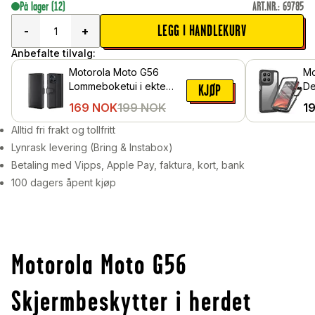
På lager
(12)
ART.NR.
:
69785
LEGG I HANDLEKURV
-
+
Anbefalte tilvalg:
Motorola Moto G56
Mo
Lommeboketui i ekte
De
KJØP
skinn, Svart
Sv
169
NOK
199
NOK
1
Alltid fri frakt og tollfritt
Lynrask levering (Bring & Instabox)
Betaling med Vipps, Apple Pay, faktura, kort, bank
100 dagers åpent kjøp
Motorola Moto G56
Skjermbeskytter i herdet