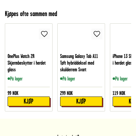
Kjøpes ofte sammen med
OnePlus Watch 2R
Samsung Galaxy Tab A11
iPhone 13 Skje
Skjermbeskytter i herdet
Tøft hybriddeksel med
i herdet glass
glass
skulderrem Svart
På lager
På lager
På lager
99
NOK
299
NOK
119
NOK
KJØP
KJØP
KJ