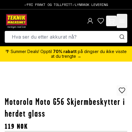
FRI FRAKT OG TOLLFRITT
LYNRASK LEVERING
items in cart,
🌴 Summer Deals! Opptil
70% rabatt
på dingser du ikke visste
at du trengte →
Motorola Moto G56 Skjermbeskytter i
herdet glass
119
NOK