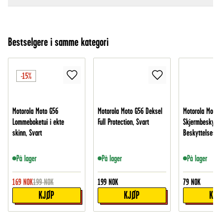
Bestselgere i samme kategori
-15%
Motorola Moto G56
Motorola Moto G56 Deksel
Motorola Moto 
Lommeboketui i ekte
Full Protection, Svart
Skjermbeskytte
skinn, Svart
Beskyttelsesfi
På lager
På lager
På lager
169
NOK
199
NOK
199
NOK
79
NOK
KJØP
KJØP
KJ