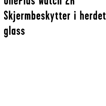
OnePlus Watch 2R
Skjermbeskytter i herde
glass