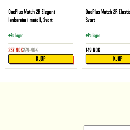
OnePlus Watch 2R Elegant
OnePlus Watch 2R Elasti
lenkereim i metall, Svart
Svart
På lager
På lager
237
NOK
279
NOK
149
NOK
KJØP
KJØP