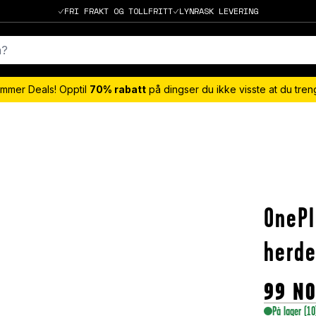
FRI FRAKT OG TOLLFRITT
LYNRASK LEVERING
mmer Deals! Opptil
70% rabatt
på dingser du ikke visste at du tre
OnePl
herde
99
N
På lager
(10