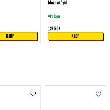
blå/hvit/rød
På lager
149
NOK
KJØP
KJØP