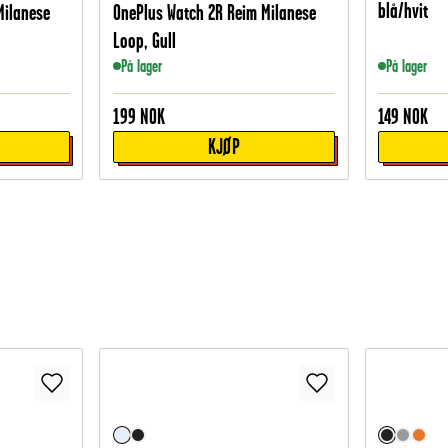
blå/hvit
Milanese
OnePlus Watch 2R Reim Milanese
Loop, Gull
På lager
På lager
199
NOK
149
NOK
KJØP