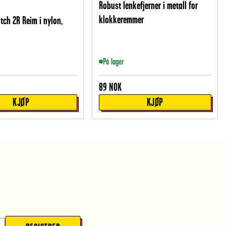
Robust lenkefjerner i metall for
klokkeremmer
tch 2R Reim i nylon,
På lager
89
NOK
KJØP
KJØP