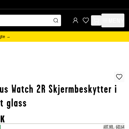
MENY
items in cart, view 
ngte →
us Watch 2R Skjermbeskytter i
t glass
OK
)
ART.NR.
:
60164