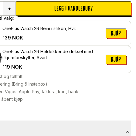
LEGG I HANDLEKURV
+
ilvalg:
OnePlus Watch 2R Reim i silikon, Hvit
KJØP
139
NOK
OnePlus Watch 2R Heldekkende deksel med
skjermbeskytter, Svart
KJØP
119
NOK
kt og tollfritt
ering (Bring & Instabox)
d Vipps, Apple Pay, faktura, kort, bank
 åpent kjøp