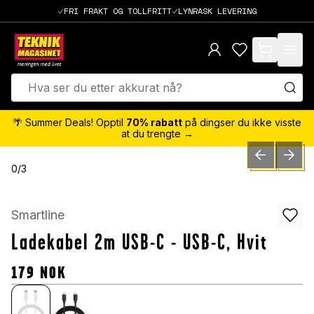
FRI FRAKT OG TOLLFRITT
LYNRASK LEVERING
items in cart,
🌴 Summer Deals! Opptil
70% rabatt
på dingser du ikke visste
at du trengte →
PREVIOUS SLID
NEXT S
0
/
3
Smartline
Ladekabel 2m USB-C - USB-C, Hvit
179
NOK