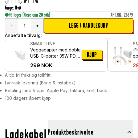
Farge
:
Hvit
På lager
(Flere enn 20 stk)
ART.NR.
:
26379
LEGG I HANDLEKURV
-
+
Anbefalte tilvalg:
SMARTLINE
S
Veggadapter med doble
iP
KJØP
USB-C-porter 35W PD,
op
Hvit
ka
299
NOK
2
Alltid fri frakt og tollfritt
Lynrask levering (Bring & Instabox)
Betaling med Vipps, Apple Pay, faktura, kort, bank
100 dagers åpent kjøp
Ladekabel
Produktbeskrivelse