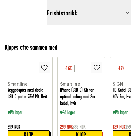
Prishistorikk
Kjøpes ofte sammen med
-16%
-19%
Smartline
Smartline
SiGN
Veggadapter med doble
iPhone (USB-C) Kit for
PD Kabel USB-C
USB-C-porter 35W PD, Hvit
optimal lading med 2m
60W 3m, Hvit
kabel, hvit
På lager
På lager
På lager
299
NOK
299
NOK
358
NOK
129
NOK
159
NO
KJØP
KJØP
KJ