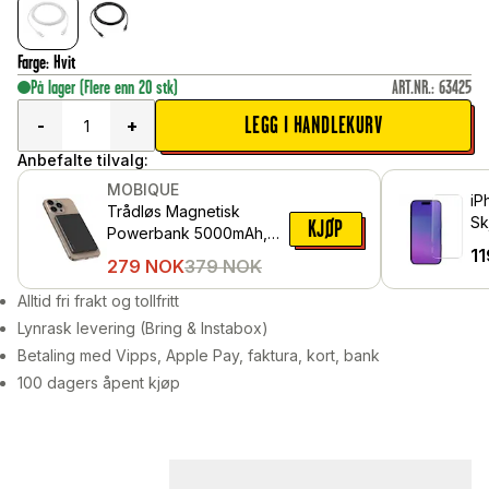
Farge
:
Hvit
På lager
(Flere enn 20 stk)
ART.NR.
:
63425
LEGG I HANDLEKURV
-
+
Anbefalte tilvalg:
MOBIQUE
iP
Trådløs Magnetisk
Sk
KJØP
Powerbank 5000mAh,
he
11
Svart
279
NOK
379
NOK
Alltid fri frakt og tollfritt
Lynrask levering (Bring & Instabox)
Betaling med Vipps, Apple Pay, faktura, kort, bank
100 dagers åpent kjøp