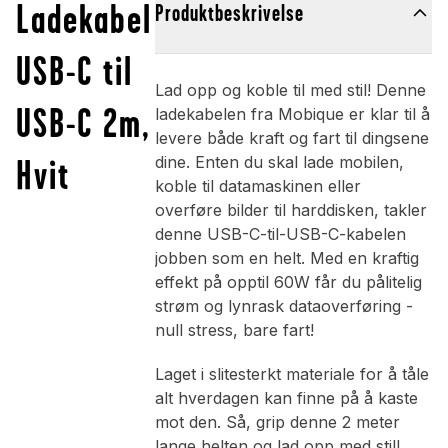
Ladekabel
Produktbeskrivelse
USB-C til
Lad opp og koble til med stil! Denne
USB-C 2m,
ladekabelen fra Mobique er klar til å
levere både kraft og fart til dingsene
Hvit
dine. Enten du skal lade mobilen,
koble til datamaskinen eller
overføre bilder til harddisken, takler
denne USB-C-til-USB-C-kabelen
jobben som en helt. Med en kraftig
effekt på opptil 60W får du pålitelig
strøm og lynrask dataoverføring -
null stress, bare fart!
Laget i slitesterkt materiale for å tåle
alt hverdagen kan finne på å kaste
mot den. Så, grip denne 2 meter
lange helten og lad opp med stil!