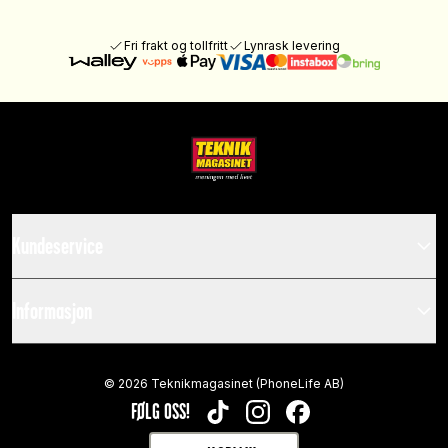
Fri frakt og tollfritt
Lynrask levering
Kundeservice
Informasjon
©
2026
Teknikmagasinet (PhoneLife AB)
FØLG OSS!
TIKTOK
INSTAGRAM
FACEBOOK