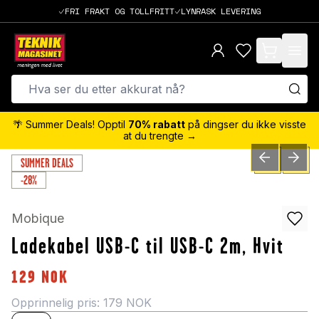
FRI FRAKT OG TOLLFRITT
LYNRASK LEVERING
items in cart,
🌴 Summer Deals! Opptil
70% rabatt
på dingser du ikke visste
at du trengte →
SUMMER DEALS
PREVIOUS SLID
NEXT S
0
/
3
-28%
Mobique
Ladekabel USB-C til USB-C 2m, Hvit
129
NOK
Opprinnelig pris:
179
NOK