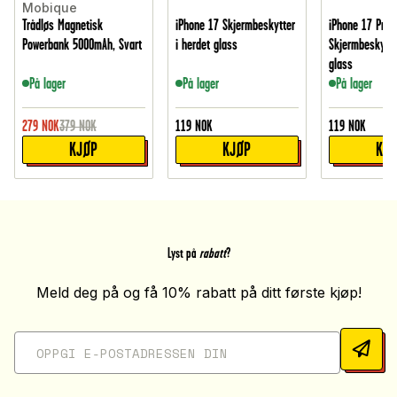
Mobique
Trådløs Magnetisk
iPhone 17 Skjermbeskytter
iPhone 17 Pro
Powerbank 5000mAh, Svart
i herdet glass
Skjermbeskytte
glass
På lager
På lager
På lager
279
NOK
379
NOK
119
NOK
119
NOK
KJØP
KJØP
KJ
Lyst på
rabatt
?
Meld deg på og få 10% rabatt på ditt første kjøp!