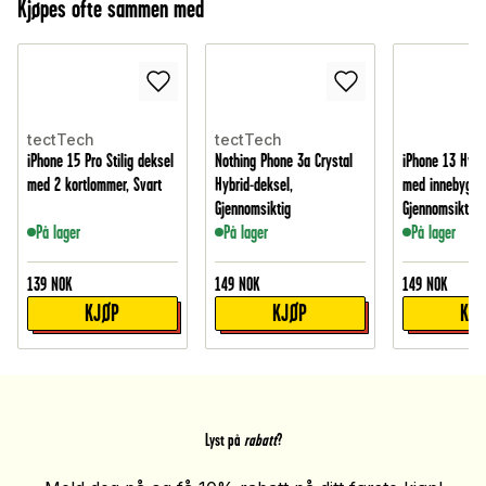
Kjøpes ofte sammen med
tectTech
tectTech
iPhone 15 Pro Stilig deksel
Nothing Phone 3a Crystal
iPhone 13 Hybr
med 2 kortlommer, Svart
Hybrid-deksel,
med innebygd 
Gjennomsiktig
Gjennomsiktig
På lager
På lager
På lager
139
NOK
149
NOK
149
NOK
KJØP
KJØP
KJ
Lyst på
rabatt
?