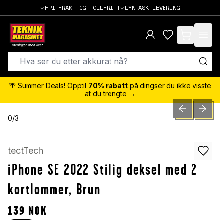
FRI FRAKT OG TOLLFRITT
LYNRASK LEVERING
items in cart,
🌴 Summer Deals! Opptil
70% rabatt
på dingser du ikke visste
at du trengte →
PREVIOUS SLID
NEXT S
0
/
3
tectTech
iPhone SE 2022 Stilig deksel med 2
kortlommer, Brun
139
NOK