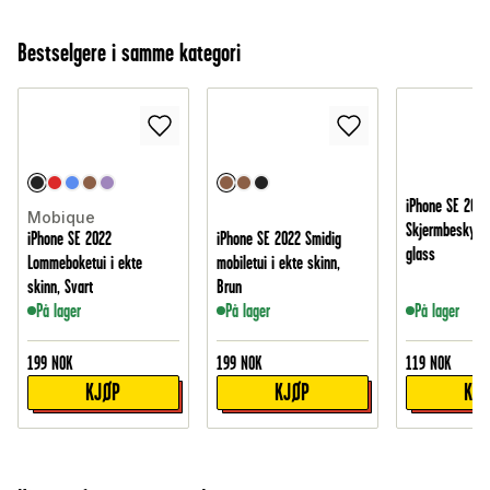
Bestselgere i samme kategori
iPhone SE 2022
Mobique
Skjermbeskytte
iPhone SE 2022
iPhone SE 2022 Smidig
glass
Lommeboketui i ekte
mobiletui i ekte skinn,
skinn, Svart
Brun
På lager
På lager
På lager
199
NOK
199
NOK
119
NOK
KJØP
KJØP
KJ