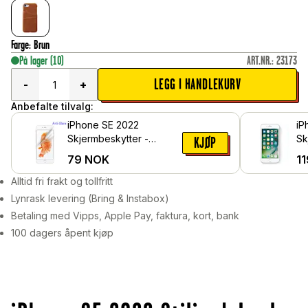
Farge
:
Brun
På lager
(10)
ART.NR.
:
23173
LEGG I HANDLEKURV
-
+
Anbefalte tilvalg:
iPhone SE 2022
iP
Skjermbeskytter -
Sk
KJØP
Beskyttelsesfilm
he
79
NOK
11
Alltid fri frakt og tollfritt
Lynrask levering (Bring & Instabox)
Betaling med Vipps, Apple Pay, faktura, kort, bank
100 dagers åpent kjøp