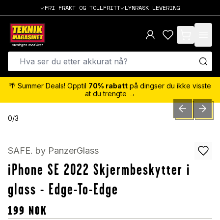
FRI FRAKT OG TOLLFRITT
LYNRASK LEVERING
items in cart,
🌴 Summer Deals! Opptil
70% rabatt
på dingser du ikke visste
at du trengte →
PREVIOUS SLID
NEXT S
0
/
3
SAFE. by PanzerGlass
iPhone SE 2022 Skjermbeskytter i
glass - Edge-To-Edge
199
NOK