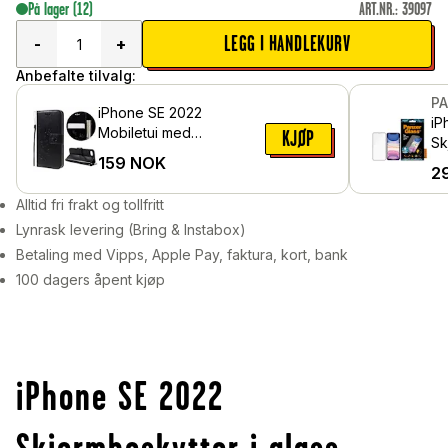
På lager
(12)
ART.NR.
:
39097
LEGG I HANDLEKURV
-
+
Anbefalte tilvalg:
P
iPhone SE 2022
iP
Mobiletui med
KJØP
Sk
sommerfugler, Svart
159
NOK
ri
2
gl
Alltid fri frakt og tollfritt
Lynrask levering (Bring & Instabox)
Betaling med Vipps, Apple Pay, faktura, kort, bank
100 dagers åpent kjøp
iPhone SE 2022
Skjermbeskytter i glass -