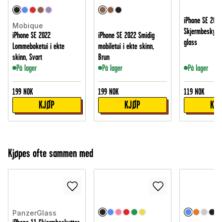
iPhone SE 2022
Mobique
Skjermbeskytte
iPhone SE 2022
iPhone SE 2022 Smidig
glass
Lommeboketui i ekte
mobiletui i ekte skinn,
skinn, Svart
Brun
På lager
På lager
På lager
199
NOK
199
NOK
119
NOK
KJØP
KJØP
KJ
Kjøpes ofte sammen med
PanzerGlass