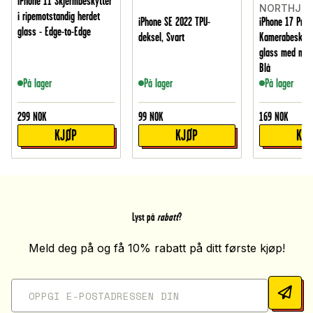
iPhone 11 Skjermbeskytter
NORTHJO
i ripemotstandig herdet
iPhone SE 2022 TPU-
iPhone 17 Pro
glass - Edge-to-Edge
deksel, Svart
Kamerabeskytt
glass med met
Blå
På lager
På lager
På lager
299
NOK
99
NOK
169
NOK
KJØP
KJØP
KJ
Lyst på
rabatt
?
Meld deg på og få 10% rabatt på ditt første kjøp!