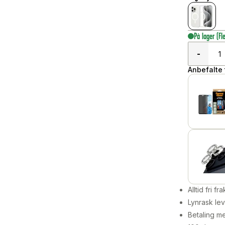
På lager
(Fl
-
Anbefalte t
Alltid fri fra
Lynrask lev
Betaling me