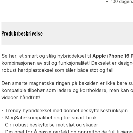
100 dagers
Produktbeskrivelse
Se her, et smart og stilig hybriddeksel til
Apple iPhone 16 
kombinasjonen av stil og funksjonalitet! Dekselet er design
robust hardplastdeksel som tåler både støt og fall.
Den smarte magnetiske ringen på baksiden er ikke bare sup
kompatible tilbehør som ladere og kortholdere, men kan og
videoer håndfritt!
- Trendy hybriddeksel med dobbel beskyttelsesfunksjon
- MagSafe-kompatibel ring for smart bruk
- Gir robust beskyttelse mot støt og skader
- Designet for å passe perfekt og opprettholde full tilgjeng