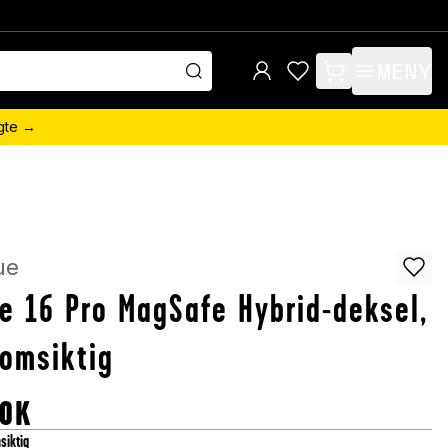
MENY
items in cart, view 
ngte →
ue
e 16 Pro MagSafe Hybrid-deksel,
omsiktig
OK
siktig