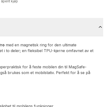
 åpent kjøp
Pro
med en magnetisk ring for den ultimate
et i to deler; en fleksibel TPU-kjerne omfavnet av et
erpraktisk for å feste mobilen din til MagSafe-
så brukes som et mobilstativ. Perfekt for å se på
elighet til mobilens funksjoner