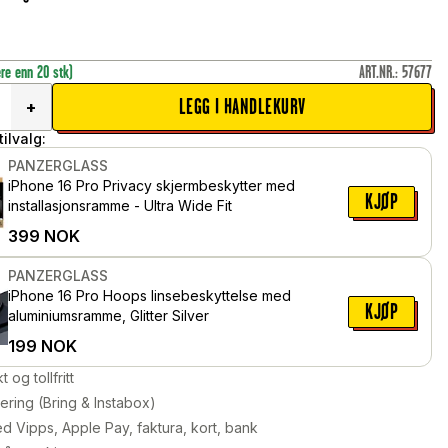
ere enn 20 stk)
ART.NR.
:
57677
LEGG I HANDLEKURV
+
ilvalg:
PANZERGLASS
iPhone 16 Pro Privacy skjermbeskytter med
KJØP
installasjonsramme - Ultra Wide Fit
399
NOK
PANZERGLASS
iPhone 16 Pro Hoops linsebeskyttelse med
KJØP
aluminiumsramme, Glitter Silver
199
NOK
kt og tollfritt
ering (Bring & Instabox)
d Vipps, Apple Pay, faktura, kort, bank