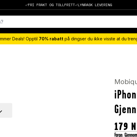
FRI FRAKT OG TOLLFRITT
LYNRASK LEVERING
mmer Deals! Opptil
70% rabatt
på dingser du ikke visste at du tre
Mobiq
iPhon
Gjenn
179
N
Farge
:
Gjennom