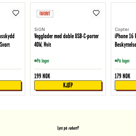
FAVORIT
SiGN
Copter
insskydd
Vegglader med doble USB-C-porter
iPhone 16 
Svart
40W, Hvit
Beskyttels
På lager
På lager
199
NOK
179
NOK
KJØP
Lyst på
rabatt
?