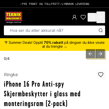
FRI FRAKT OG TOLLFRITT
LYNRASK LEVERING
items in cart,
🌴 Summer Deals! Opptil
70% rabatt
på dingser du ikke visste
at du trengte →
PREVIOUS SLID
NEXT S
0
/
4
Ringke
iPhone 16 Pro Anti-spy
Skjermbeskytter i glass med
monteringsram (2-pack)