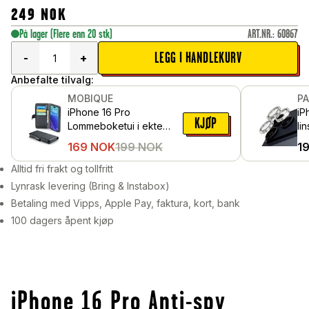
249
NOK
På lager
(Flere enn 20 stk)
ART.NR.
:
60867
LEGG I HANDLEKURV
-
+
Anbefalte tilvalg:
MOBIQUE
P
iPhone 16 Pro
iP
KJØP
Lommeboketui i ekte
li
skinn, Svart
al
169
NOK
199
NOK
1
Gli
Alltid fri frakt og tollfritt
Lynrask levering (Bring & Instabox)
Betaling med Vipps, Apple Pay, faktura, kort, bank
100 dagers åpent kjøp
iPhone 16 Pro Anti-spy