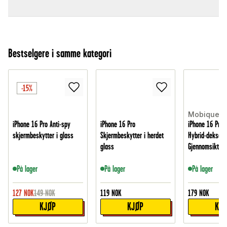
Bestselgere i samme kategori
-15%
Mobique
iPhone 16 Pro Anti-spy
iPhone 16 Pro
iPhone 16 Pro 
skjermbeskytter i glass
Skjermbeskytter i herdet
Hybrid-deksel,
glass
Gjennomsiktig
På lager
På lager
På lager
127
NOK
149
NOK
119
NOK
179
NOK
KJØP
KJØP
KJ