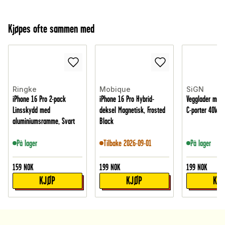
Kjøpes ofte sammen med
Ringke
Mobique
SiGN
iPhone 16 Pro 2-pack
iPhone 16 Pro Hybrid-
Vegglader med 
Linsskydd med
deksel Magnetisk, Frosted
C-porter 40W, H
aluminiumsramme, Svart
Black
På lager
Tilbake 2026-09-01
På lager
159
NOK
199
NOK
199
NOK
KJØP
KJØP
KJ