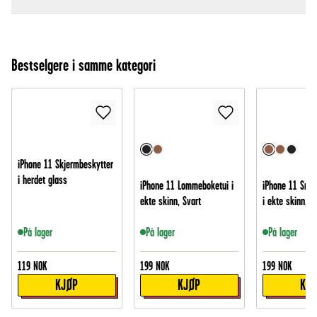
Bestselgere i samme kategori
iPhone 11 Skjermbeskytter
i herdet glass
iPhone 11 Lommeboketui i
iPhone 11 Smid
ekte skinn, Svart
i ekte skinn, B
På lager
På lager
På lager
119
NOK
199
NOK
199
NOK
KJØP
KJØP
KJ