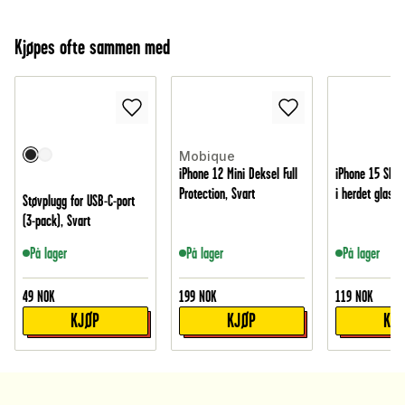
Kjøpes ofte sammen med
Mobique
iPhone 12 Mini Deksel Full
iPhone 15 Skje
Protection, Svart
i herdet glass
Støvplugg for USB-C-port
(3-pack), Svart
På lager
På lager
På lager
49
NOK
199
NOK
119
NOK
KJØP
KJØP
KJ