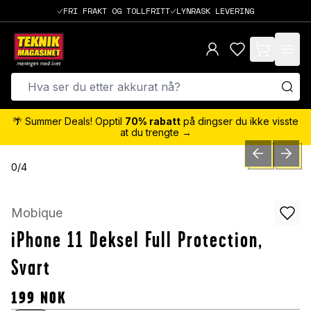
FRI FRAKT OG TOLLFRITT
LYNRASK LEVERING
items in cart,
🌴 Summer Deals! Opptil
70% rabatt
på dingser du ikke visste
at du trengte →
PREVIOUS SLID
NEXT S
0
/
4
Mobique
iPhone 11 Deksel Full Protection,
Svart
199
NOK