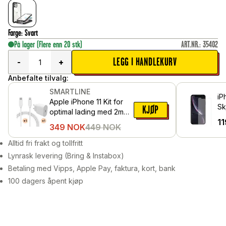
Farge
:
Svart
På lager
(Flere enn 20 stk)
ART.NR.
:
35402
LEGG I HANDLEKURV
-
+
Anbefalte tilvalg:
SMARTLINE
iP
Apple iPhone 11 Kit for
Sk
KJØP
optimal lading med 2m
he
11
kabel, Hvit
349
NOK
449
NOK
Alltid fri frakt og tollfritt
Lynrask levering (Bring & Instabox)
Betaling med Vipps, Apple Pay, faktura, kort, bank
100 dagers åpent kjøp