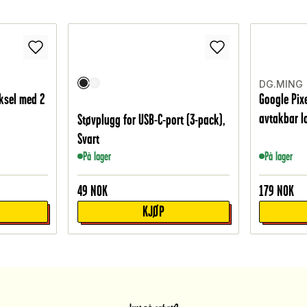
DG.MING
eksel med 2
Google Pix
avtakbar l
Støvplugg for USB-C-port (3-pack),
Svart
På lager
På lager
49
NOK
179
NOK
KJØP