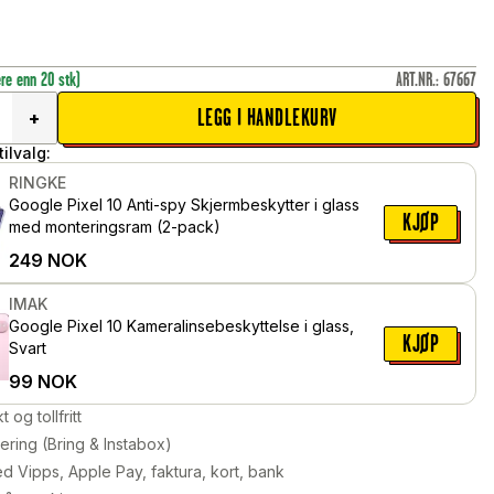
ere enn 20 stk)
ART.NR.
:
67667
LEGG I HANDLEKURV
+
ilvalg:
RINGKE
Google Pixel 10 Anti-spy Skjermbeskytter i glass
KJØP
med monteringsram (2-pack)
249
NOK
IMAK
Google Pixel 10 Kameralinsebeskyttelse i glass,
KJØP
Svart
99
NOK
kt og tollfritt
ering (Bring & Instabox)
d Vipps, Apple Pay, faktura, kort, bank