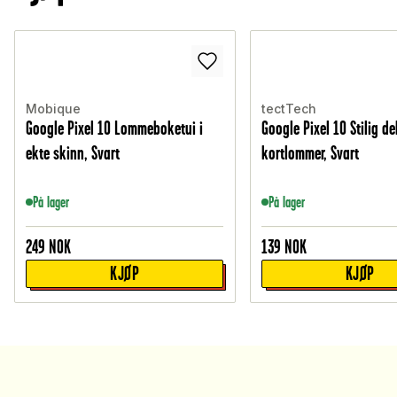
Mobique
tectTech
Google Pixel 10 Lommeboketui i
Google Pixel 10 Stilig d
ekte skinn, Svart
kortlommer, Svart
På lager
På lager
249
NOK
139
NOK
KJØP
KJØP