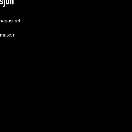
sjon
agasinet
rmasjon