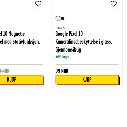
Imak
el 10 Magnetic
Google Pixel 10
el med stativfunksjon,
Kameralinsebeskyttelse i glass,
Gjennomsiktig
På lager
9
NOK
99
NOK
KJØP
KJØP