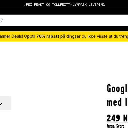
FRI FRAKT OG TOLLFRITT
LYNRASK LEVERING
mmer Deals! Opptil
70% rabatt
på dingser du ikke visste at du tre
Googl
med 
249
Farge
:
Svart