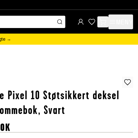
MENY
items in cart, view 
ngte →
e Pixel 10 Støtsikkert deksel
lommebok, Svart
NOK