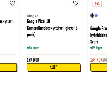
-15%
Ringke
skytter i
Google Pixel 10
Kameralinsebeskyttelse i glass (2-
Google Pix
pack)
hybriddeks
Svart
På lager
På lager
179
NOK
135
NOK
15
KJØP