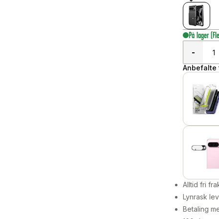
På lager
(Fl
-
Anbefalte t
Alltid fri fra
Lynrask lev
Betaling me