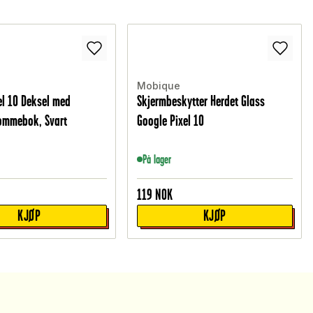
Mobique
el 10 Deksel med
Skjermbeskytter Herdet Glass
ommebok, Svart
Google Pixel 10
På lager
119
NOK
KJØP
KJØP