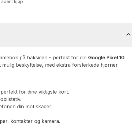
 åpent kjøp
ommebok på baksiden – perfekt for din
Google Pixel 10
.
st mulig beskyttelse, med ekstra forsterkede hjørner.
rfekt for dine viktigste kort.
bilstativ.
efonen din mot skader.
napper, kontakter og kamera.