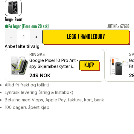
Farge
:
Svart
På lager
(Flere enn 20 stk)
ART.NR.
:
67668
LEGG I HANDLEKURV
-
+
Anbefalte tilvalg:
RINGKE
S
Google Pixel 10 Pro Anti-
Go
KJØP
spy Skjermbeskytter i
Fi
glass med
pa
249
NOK
2
monteringsram (2-pack)
Alltid fri frakt og tollfritt
Lynrask levering (Bring & Instabox)
Betaling med Vipps, Apple Pay, faktura, kort, bank
100 dagers åpent kjøp