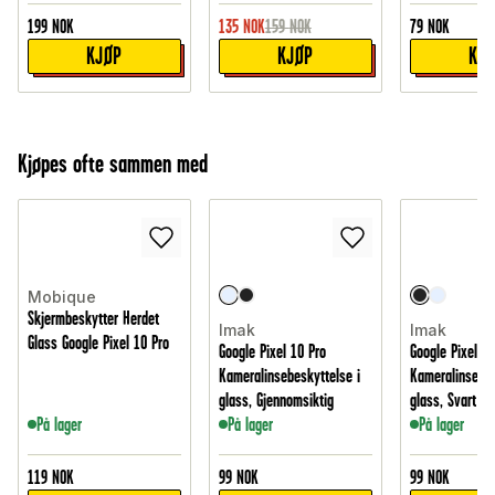
199
NOK
135
NOK
159
NOK
79
NOK
KJØP
KJØP
KJ
Kjøpes ofte sammen med
Mobique
Skjermbeskytter Herdet
Imak
Imak
Glass Google Pixel 10 Pro
Google Pixel 10 Pro
Google Pixel 10
Kameralinsebeskyttelse i
Kameralinsebes
glass, Gjennomsiktig
glass, Svart
På lager
På lager
På lager
119
NOK
99
NOK
99
NOK