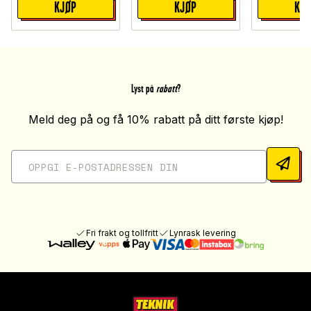
KJØP
KJØP
KJ
Lyst på
rabatt
?
Meld deg på og få 10% rabatt på ditt første kjøp!
Fri frakt og tollfritt
Lynrask levering