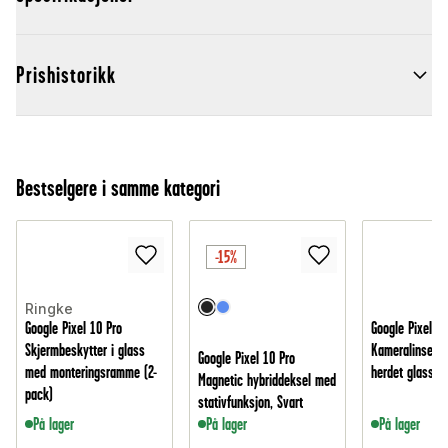
Prishistorikk
Bestselgere i samme kategori
-15%
Ringke
Google Pixel 10 Pro
Google Pixel 10
Skjermbeskytter i glass
Kameralinsebes
Google Pixel 10 Pro
med monteringsramme (2-
herdet glass
Magnetic hybriddeksel med
pack)
stativfunksjon, Svart
På lager
På lager
På lager