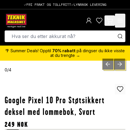
FRI FRAKT OG TOLLFRITT
LYNRASK LEVERING
items in cart,
🌴 Summer Deals! Opptil
70% rabatt
på dingser du ikke visste
at du trengte →
PREVIOUS SLID
NEXT S
0
/
4
Google Pixel 10 Pro Støtsikkert
deksel med lommebok, Svart
249
NOK