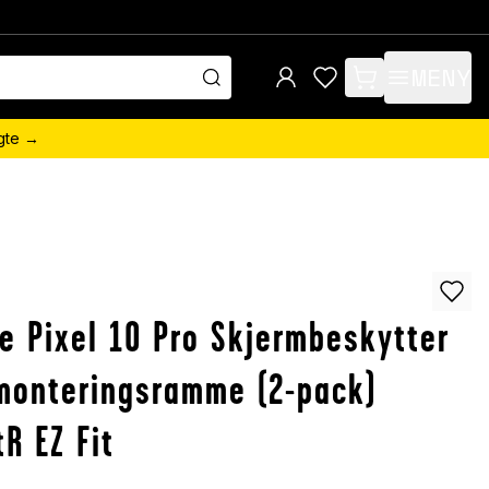
MENY
items in cart, view 
ngte →
n
e Pixel 10 Pro Skjermbeskytter
monteringsramme (2-pack)
tR EZ Fit