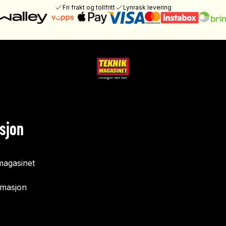
Fri frakt og tollfritt
Lynrask levering
sjon
agasinet
rmasjon