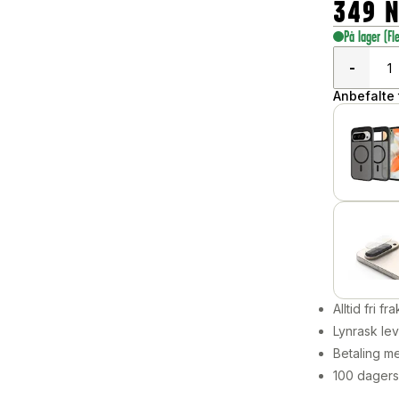
349
På lager
(Fl
-
Anbefalte t
Alltid fri fra
Lynrask lev
Betaling me
100 dagers