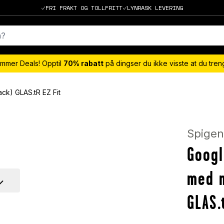
FRI FRAKT OG TOLLFRITT
LYNRASK LEVERING
mmer Deals! Opptil
70% rabatt
på dingser du ikke visste at du tre
ck) GLAS.tR EZ Fit
Spige
Googl
med 
GLAS.