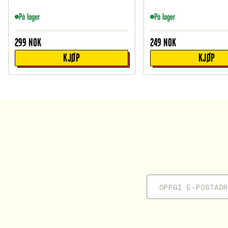
På lager
På lager
299
NOK
249
NOK
KJØP
KJØP