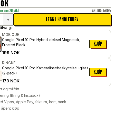
NOK
ere enn 20 stk)
ART.NR.
:
69825
LEGG I HANDLEKURV
+
ilvalg:
MOBIQUE
Google Pixel 10 Pro Hybrid-deksel Magnetisk,
KJØP
Frosted Black
199
NOK
RINGKE
Google Pixel 10 Pro Kameralinsebeskyttelse i glass
KJØP
(2-pack)
179
NOK
kt og tollfritt
ering (Bring & Instabox)
d Vipps, Apple Pay, faktura, kort, bank
 åpent kjøp