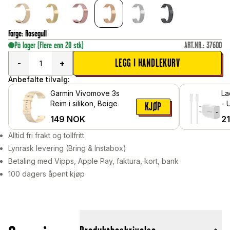
Farge
:
Rosegull
På lager
(Flere enn 20 stk)
ART.NR.
:
37600
LEGG I HANDLEKURV
-
+
Anbefalte tilvalg:
Garmin Vivomove 3s
La
Reim i silikon, Beige
- 
KJØP
ve
149
NOK
2
Alltid fri frakt og tollfritt
Lynrask levering (Bring & Instabox)
Betaling med Vipps, Apple Pay, faktura, kort, bank
100 dagers åpent kjøp