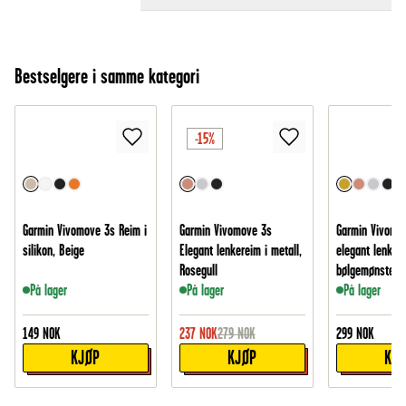
Bestselgere i samme kategori
-15%
Garmin Vivomove 3s Reim i
Garmin Vivomove 3s
Garmin Vivomo
silikon, Beige
Elegant lenkereim i metall,
elegant lenker
Rosegull
bølgemønster, G
På lager
På lager
På lager
149
NOK
237
NOK
279
NOK
299
NOK
KJØP
KJØP
KJ