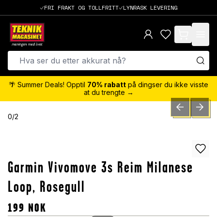
FRI FRAKT OG TOLLFRITT
LYNRASK LEVERING
items in cart,
🌴 Summer Deals! Opptil
70% rabatt
på dingser du ikke visste
at du trengte →
PREVIOUS SLID
NEXT S
0
/
2
Garmin Vivomove 3s Reim Milanese
Loop, Rosegull
199
NOK