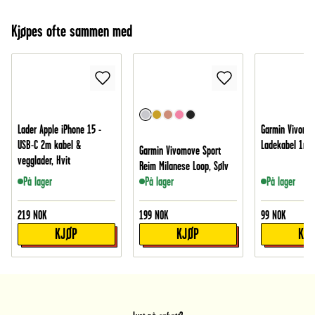
Kjøpes ofte sammen med
Lader Apple iPhone 15 -
Garmin Vivomo
USB-C 2m kabel &
Ladekabel 1m, 
Garmin Vivomove Sport
vegglader, Hvit
Reim Milanese Loop, Sølv
På lager
På lager
På lager
219
NOK
199
NOK
99
NOK
KJØP
KJØP
KJ