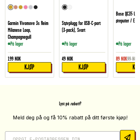
Bose QC35 Utby
øreputer / Earp
Garmin Vivomove 3s Reim
Støvplugg for USB-C-port
Milanese Loop,
(3-pack), Svart
Champagnegull
På lager
På lager
På lager
199
NOK
49
NOK
89
NOK
99
NOK
KJØP
KJØP
KJ
Lyst på
rabatt
?
Meld deg på og få 10% rabatt på ditt første kjøp!