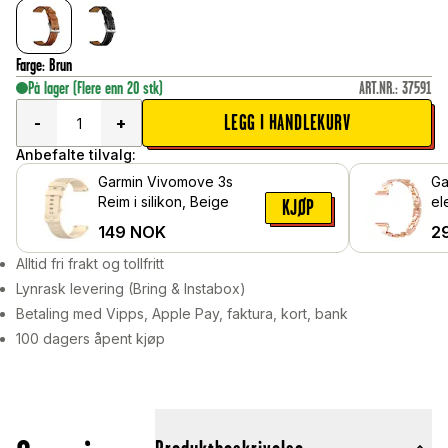
Farge
:
Brun
På lager
(Flere enn 20 stk)
ART.NR.
:
37591
LEGG I HANDLEKURV
-
+
Anbefalte tilvalg:
Garmin Vivomove 3s
Ga
Reim i silikon, Beige
el
KJØP
me
149
NOK
2
Ro
Alltid fri frakt og tollfritt
Lynrask levering (Bring & Instabox)
Betaling med Vipps, Apple Pay, faktura, kort, bank
100 dagers åpent kjøp