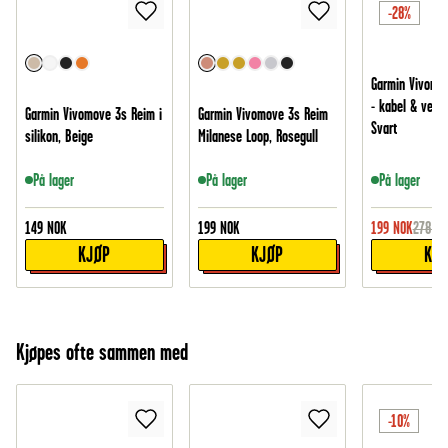
-28%
Garmin Vivomo
- kabel & vegg
Garmin Vivomove 3s Reim i
Garmin Vivomove 3s Reim
Svart
silikon, Beige
Milanese Loop, Rosegull
På lager
På lager
På lager
149
NOK
199
NOK
199
NOK
278
NO
KJØP
KJØP
KJ
Kjøpes ofte sammen med
-10%