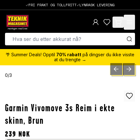
FRI FRAKT OG TOLLFRITT
LYNRASK LEVERING
items in cart,
🌴 Summer Deals! Opptil
70% rabatt
på dingser du ikke visste
at du trengte →
PREVIOUS SLID
NEXT S
0
/
3
Garmin Vivomove 3s Reim i ekte
skinn, Brun
239
NOK