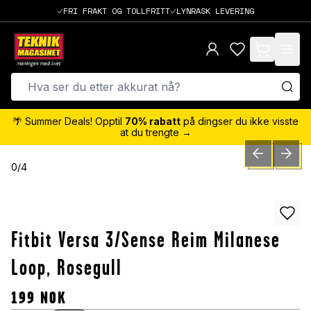
FRI FRAKT OG TOLLFRITT
LYNRASK LEVERING
items in cart,
🌴 Summer Deals! Opptil
70% rabatt
på dingser du ikke visste
at du trengte →
PREVIOUS SLID
NEXT S
0
/
4
Fitbit Versa 3/Sense Reim Milanese
Loop, Rosegull
199
NOK