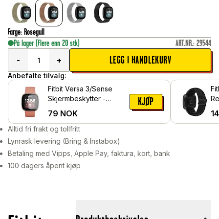
Farge
:
Rosegull
På lager
(Flere enn 20 stk)
ART.NR.
:
29544
LEGG I HANDLEKURV
-
+
Anbefalte tilvalg:
Fitbit Versa 3/Sense
Fi
Skjermbeskytter -
Re
KJØP
Beskyttelsesfilm
Sv
79
NOK
1
Alltid fri frakt og tollfritt
Lynrask levering (Bring & Instabox)
Betaling med Vipps, Apple Pay, faktura, kort, bank
100 dagers åpent kjøp