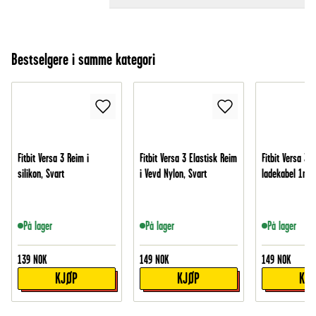
Bestselgere i samme kategori
Fitbit Versa 3 Reim i
Fitbit Versa 3 Elastisk Reim
Fitbit Versa 3 
silikon, Svart
i Vevd Nylon, Svart
ladekabel 1m, 
På lager
På lager
På lager
139
NOK
149
NOK
149
NOK
KJØP
KJØP
KJ