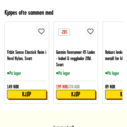
Kjøpes ofte sammen med
-28%
Fitbit Sense Elastisk Reim i
Garmin Forerunner 45 Lader
Robust lenkefje
Vevd Nylon, Svart
- kabel & vegglader 20W,
metall for klo
Svart
På lager
På lager
På lager
149
NOK
199
NOK
278
NOK
89
NOK
KJØP
KJØP
KJ