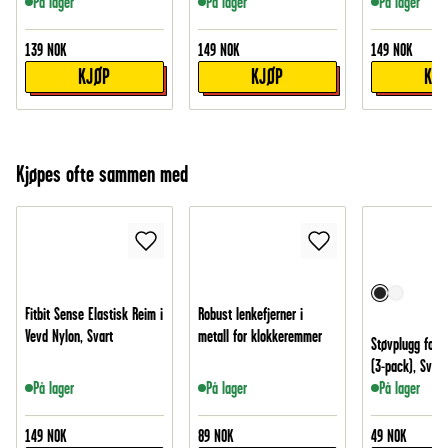
På lager
På lager
På lager
139
NOK
149
NOK
149
NOK
KJØP
KJØP
KJ
Kjøpes ofte sammen med
Fitbit Sense Elastisk Reim i
Robust lenkefjerner i
Vevd Nylon, Svart
metall for klokkeremmer
Støvplugg for 
(3-pack), Svart
På lager
På lager
På lager
149
NOK
89
NOK
49
NOK