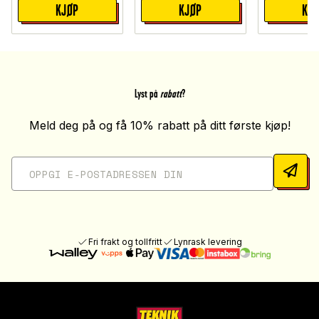
KJØP
KJØP
KJ
Lyst på
rabatt
?
Meld deg på og få 10% rabatt på ditt første kjøp!
Fri frakt og tollfritt
Lynrask levering