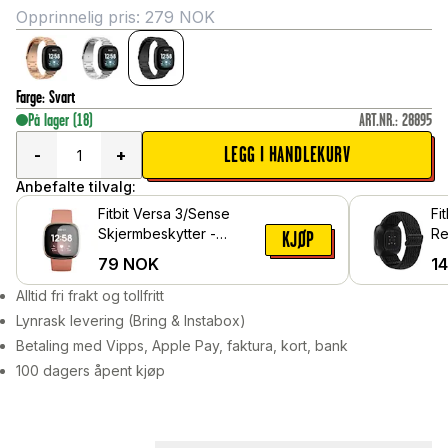
Opprinnelig pris:
279
NOK
Farge
:
Svart
På lager
(18)
ART.NR.
:
28895
LEGG I HANDLEKURV
-
+
Anbefalte tilvalg:
Fitbit Versa 3/Sense
Fi
Skjermbeskytter -
Re
KJØP
Beskyttelsesfilm
Sv
79
NOK
1
Alltid fri frakt og tollfritt
Lynrask levering (Bring & Instabox)
Betaling med Vipps, Apple Pay, faktura, kort, bank
100 dagers åpent kjøp