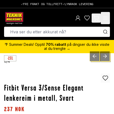
FRI FRAKT OG TOLLFRITT
LYNRASK LEVERING
items in cart,
🌴 Summer Deals! Opptil
70% rabatt
på dingser du ikke visste
at du trengte →
-15%
PREVIOUS SLID
NEXT S
0
/
4
Fitbit Versa 3/Sense Elegant
lenkereim i metall, Svart
237
NOK