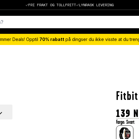
FRI FRAKT OG TOLLFRITT
LYNRASK LEVERING
mmer Deals! Opptil
70% rabatt
på dingser du ikke visste at du tre
Fitbi
139
N
Farge
:
Svart