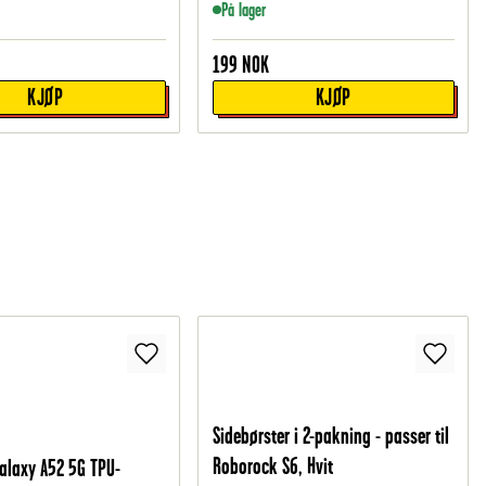
På lager
199
NOK
KJØP
KJØP
Sidebørster i 2-pakning - passer til
Roborock S6, Hvit
laxy A52 5G TPU-