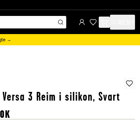
MENY
items in cart, view 
ngte →
t Versa 3 Reim i silikon, Svart
OK