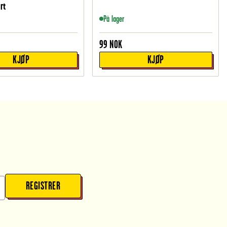
rt
På lager
99
NOK
KJØP
KJØP
REGISTRER