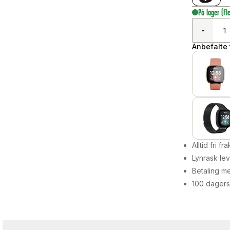
På lager
(Fl
-
Anbefalte t
Alltid fri fra
Lynrask lev
Betaling me
100 dagers