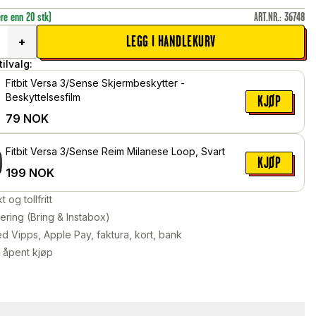
ere enn 20 stk)
ART.NR.
:
36748
LEGG I HANDLEKURV
+
ilvalg:
Fitbit Versa 3/Sense Skjermbeskytter -
Beskyttelsesfilm
KJØP
79
NOK
Fitbit Versa 3/Sense Reim Milanese Loop, Svart
KJØP
199
NOK
kt og tollfritt
ering (Bring & Instabox)
d Vipps, Apple Pay, faktura, kort, bank
 åpent kjøp