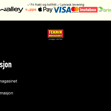
Fri frakt og tollfritt
Lynrask levering
sjon
agasinet
rmasjon