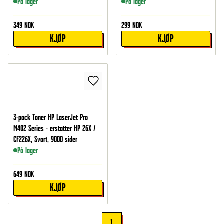
På lager
På lager
349
NOK
299
NOK
KJØP
KJØP
3-pack Toner HP LaserJet Pro
M402 Series - erstatter HP 26X /
CF226X, Svart, 9000 sider
På lager
649
NOK
KJØP
1