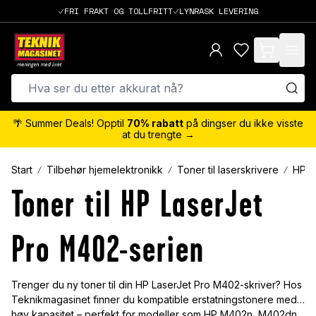
FRI FRAKT OG TOLLFRITT
LYNRASK LEVERING
items in cart,
🌴 Summer Deals! Opptil
70% rabatt
på dingser du ikke visste
at du trengte →
Start
Tilbehør hjemelektronikk
Toner til laserskrivere
HP
Toner til HP LaserJet
Pro M402-serien
Trenger du ny toner til din HP LaserJet Pro M402-skriver? Hos
Teknikmagasinet finner du kompatible erstatningstonere med
høy kapasitet – perfekt for modeller som HP M402n, M402dn