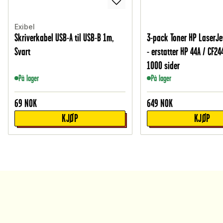
Exibel
Skriverkabel USB-A til USB-B 1m,
3-pack Toner HP LaserJe
Svart
- erstatter HP 44A / CF24
1000 sider
På lager
På lager
69
NOK
649
NOK
KJØP
KJØP