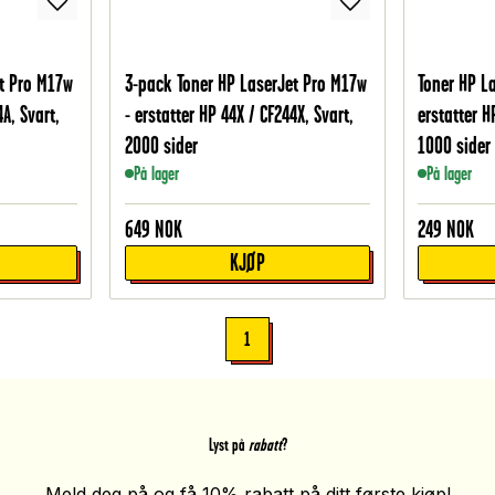
t Pro M17w
3-pack Toner HP LaserJet Pro M17w
Toner HP L
4A, Svart,
- erstatter HP 44X / CF244X, Svart,
erstatter H
2000 sider
1000 sider
På lager
På lager
649
NOK
249
NOK
KJØP
1
Lyst på
rabatt
?
Meld deg på og få 10% rabatt på ditt første kjøp!