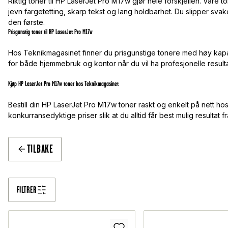
Riktig toner til HP LaserJet Pro M17w gjør hele forskjellen. Våre 
jevn fargetetting, skarp tekst og lang holdbarhet. Du slipper svake u
den første.
Prisgunstig toner til HP LaserJet Pro M17w
Hos Teknikmagasinet finner du prisgunstige tonere med høy kapasit
for både hjemmebruk og kontor når du vil ha profesjonelle resul
Kjøp HP LaserJet Pro M17w toner hos Teknikmagasinet
Bestill din HP LaserJet Pro M17w toner raskt og enkelt på nett hos
konkurransedyktige priser slik at du alltid får best mulig resultat f
TILBAKE
FILTRER