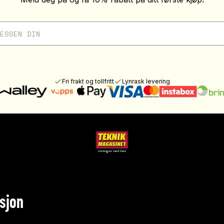
Fri frakt og tollfritt
Lynrask levering
sjon