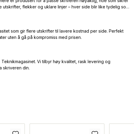
tonere er produsert for å passe skriveren nøyaktig, noe som sikrer
tskrifter, flekker og uklare linjer – hver side blir like tydelig som
et som gir flere utskrifter til lavere kostnad per side. Perfekt
tater uten å gå på kompromiss med prisen.
 Teknikmagasinet. Vi tilbyr høy kvalitet, rask levering og
ra skriveren din.