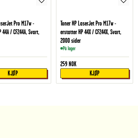
aserJet Pro M17w -
Toner HP LaserJet Pro M17w -
P 44A / CF244A, Svart,
erstatter HP 44X / CF244X, Svart,
2000 sider
På lager
259
NOK
KJØP
KJØP