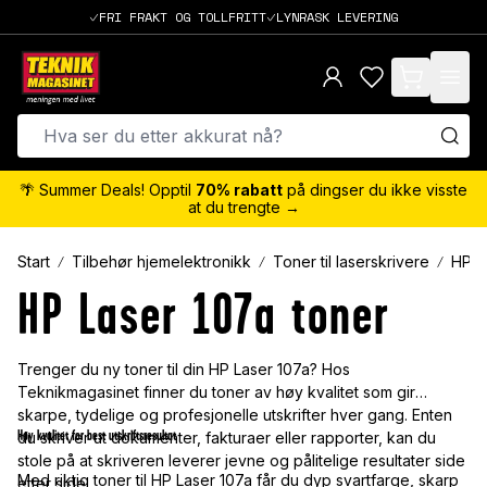
FRI FRAKT OG TOLLFRITT
LYNRASK LEVERING
items in cart,
🌴 Summer Deals! Opptil
70% rabatt
på dingser du ikke visste
at du trengte →
Start
Tilbehør hjemelektronikk
Toner til laserskrivere
HP
HP Laser 107a toner
Trenger du ny toner til din HP Laser 107a? Hos
Teknikmagasinet finner du toner av høy kvalitet som gir
skarpe, tydelige og profesjonelle utskrifter hver gang. Enten
Høy kvalitet for best utskriftsresultat
du skriver ut dokumenter, fakturaer eller rapporter, kan du
stole på at skriveren leverer jevne og pålitelige resultater side
Med riktig toner til HP Laser 107a får du dyp svartfarge, skarp
etter side.