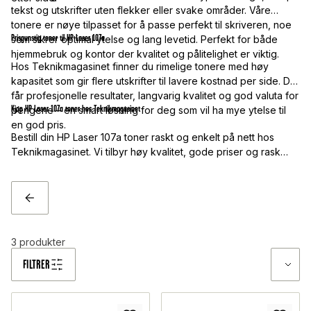
tekst og utskrifter uten flekker eller svake områder. Våre
tonere er nøye tilpasset for å passe perfekt til skriveren, noe
Prisgunstig toner til HP Laser 107a
som sikrer optimal ytelse og lang levetid. Perfekt for både
hjemmebruk og kontor der kvalitet og pålitelighet er viktig.
Hos Teknikmagasinet finner du rimelige tonere med høy
kapasitet som gir flere utskrifter til lavere kostnad per side. Du
får profesjonelle resultater, langvarig kvalitet og god valuta for
Kjøp HP Laser 107a toner hos Teknikmagasinet
pengene – en smart løsning for deg som vil ha mye ytelse til
en god pris.
Bestill din HP Laser 107a toner raskt og enkelt på nett hos
Teknikmagasinet. Vi tilbyr høy kvalitet, gode priser og rask
levering – slik at skriveren din alltid leverer skarpe og tydelige
utskrifter når du trenger dem.
TILBAKE
3
produkter
FILTRER