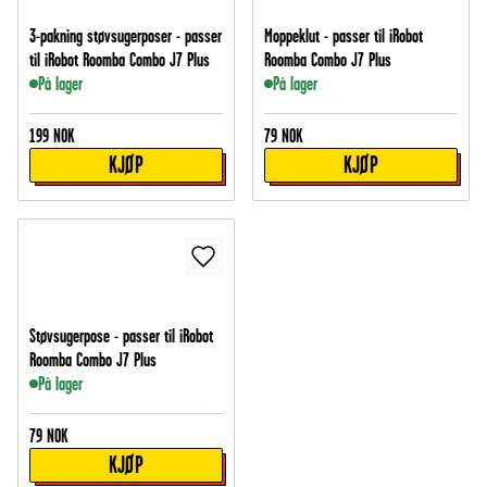
3-pakning støvsugerposer - passer
Moppeklut - passer til iRobot
til iRobot Roomba Combo J7 Plus
Roomba Combo J7 Plus
På lager
På lager
199
NOK
79
NOK
KJØP
KJØP
Støvsugerpose - passer til iRobot
Roomba Combo J7 Plus
På lager
79
NOK
KJØP