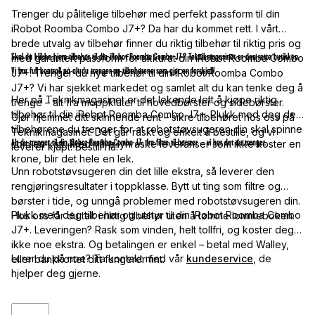
Trenger du pålitelige tilbehør med perfekt passform til din
iRobot Roomba Combo J7+? Da har du kommet rett. I vårt
brede utvalg av tilbehør finner du riktig tilbehør til riktig pris og
Skal du klikke hjem tilbehør til din iRobot Roomba Combo J7+? Teknikmagasinet er den rette butikken.
med garantert passform for akkurat din iRobot Roomba Combo
Vi har full kontroll på alt du trenger og tilbehørene som gjør en forskjell!
J7+. Trenger du nye tilbehør til din iRobot Roomba Combo
J7+? Vi har sjekket markedet og samlet alt du kan tenke deg å
Her på Teknikmagasinet er det lekende lett å kjøpe riktig
trenge – alt fra moppkluter til hovedbørster og sidebørster.
tilbehør til din iRobot Roomba Combo J7+. Plukk med deg de
Gjør hjemmet ditt skinnende rent – sikre tilbehøret hos oss på
tilbehørene du trenger for at robotstøvsugeren din skal spinne
Teknikmagasinet. Det går raskt og enkelt å bestille, og vi
Alt du trenger til din iRobot Roomba Combo J7+, fra filtre til børster – vi har det du trenger.
som en katt. Med våre lynraske leveranser som ikke koster en
leverer kjapt! Bestill nå!
krone, blir det hele en lek.
Unn robotstøvsugeren din det lille ekstra, så leverer den
rengjøringsresultater i toppklasse. Bytt ut ting som filtre og
børster i tide, og unngå problemer med robotstøvsugeren din.
Plukk med deg tilbehør og utstyr til din iRobot Roomba Combo
Hos oss får du tak i riktig tilbehør uten å tømme lommeboken.
J7+. Leveringen? Rask som vinden, helt tollfri, og koster deg
ikke noe ekstra. Og betalingen er enkel – betal med Walley,
Lurer du på noe? Ta kontakt med vår
kundeservice
, de
eller bankkortet ditt fungerer fint.
hjelper deg gjerne.