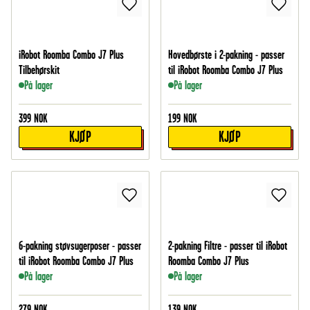
iRobot Roomba Combo J7 Plus
Hovedbørste i 2-pakning - passer
Tilbehørskit
til iRobot Roomba Combo J7 Plus
På lager
På lager
399
NOK
199
NOK
KJØP
KJØP
6-pakning støvsugerposer - passer
2-pakning Filtre - passer til iRobot
til iRobot Roomba Combo J7 Plus
Roomba Combo J7 Plus
På lager
På lager
279
NOK
139
NOK