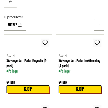
TILBAKE
11
produkter
FILTRER
Swirl
Swirl
Støvsugerduft Perler Magnolia (4-
Støvsugerduft Perler Fruktblanding
pack)
(4-pack)
På lager
På lager
59
NOK
59
NOK
KJØP
KJØP