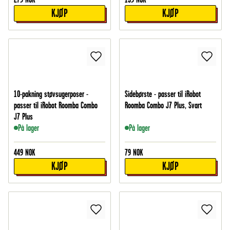
KJØP
KJØP
10-pakning støvsugerposer -
Sidebørste - passer til iRobot
passer til iRobot Roomba Combo
Roomba Combo J7 Plus, Svart
J7 Plus
På lager
På lager
449
NOK
79
NOK
KJØP
KJØP