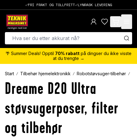
FRI FRAKT OG TOLLFRITT
LYNRASK LEVERING
items in cart,
🌴 Summer Deals! Opptil
70% rabatt
på dingser du ikke visste
at du trengte →
Start
Tilbehør hjemelektronikk
Robotstøvsuger-tilbehør
D
Dreame D20 Ultra
støvsugerposer, filter
og tilbehør