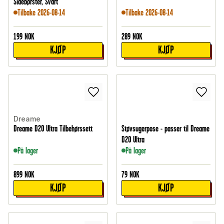
Sidebørster, Svart
Tilbake 2026-08-14
Tilbake 2026-08-14
199
NOK
289
NOK
KJØP
KJØP
Dreame
Dreame D20 Ultra Tilbehørssett
Støvsugerpose - passer til Dreame
D20 Ultra
På lager
På lager
899
NOK
79
NOK
KJØP
KJØP