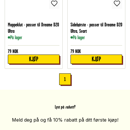
Moppeklut - passer til Dreame D20
Sidebørste - passer til Dreame D20
Ultra
Ultra, Svart
På lager
På lager
79
NOK
79
NOK
KJØP
KJØP
1
Lyst på
rabatt
?
Meld deg på og få 10% rabatt på ditt første kjøp!