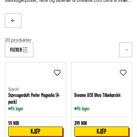
støvsugerposer, filtre og tilbehør til Dreame D20 Ultra til svært
gode priser. Bestill enkelt på nett – alltid med rask levering,
gratis fraktalternativer og sikre betalinger. Hold støvsugeren
din i toppform lenger med våre rimelige reservedeler!
TILBAKE
20
produkter
FILTRER
Swirl
Støvsugerduft Perler Magnolia (4-
Dreame D20 Ultra Tilbehørskit
pack)
På lager
På lager
59
NOK
399
NOK
KJØP
KJØP