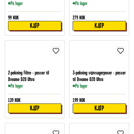
På lager
På lager
99
NOK
279
NOK
KJØP
KJØP
2-pakning Filtre - passer til
3-pakning støvsugerposer - passer
Dreame D20 Ultra
til Dreame D20 Ultra
På lager
På lager
139
NOK
199
NOK
KJØP
KJØP