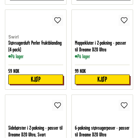
Swirl
Støvsugerduft Perler Fruktblanding
Moppekluter i 2-pakning - passer
(4-pack)
til Dreame D20 Ultra
På lager
På lager
59
NOK
99
NOK
KJØP
KJØP
Sidebørster i 2-pakning - passer til
6-pakning støvsugerposer - passer
Dreame D20 Ultra, Svart
til Dreame D20 Ultra