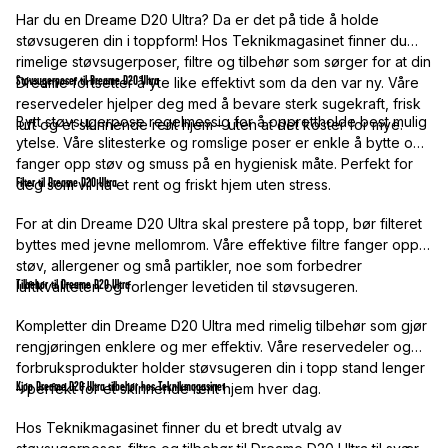
Har du en Dreame D20 Ultra? Da er det på tide å holde
støvsugeren din i toppform! Hos Teknikmagasinet finner du
rimelige støvsugerposer, filtre og tilbehør som sørger for at din
Støvsugerposer til Dreame D20 Ultra
Dreame fortsetter å yte like effektivt som da den var ny. Våre
reservedeler hjelper deg med å bevare sterk sugekraft, frisk
Bytt støvsugerpose regelmessig for å opprettholde best mulig
luft og et skinnende rent hjem – uten at det koster for mye.
ytelse. Våre slitesterke og romslige poser er enkle å bytte og
fanger opp støv og smuss på en hygienisk måte. Perfekt for
Filter til Dreame D20 Ultra
deg som vil ha et rent og friskt hjem uten stress.
For at din Dreame D20 Ultra skal prestere på topp, bør filteret
byttes med jevne mellomrom. Våre effektive filtre fanger opp
støv, allergener og små partikler, noe som forbedrer
Tilbehør til Dreame D20 Ultra
luftkvaliteten og forlenger levetiden til støvsugeren.
Kompletter din Dreame D20 Ultra med rimelig tilbehør som gjør
rengjøringen enklere og mer effektiv. Våre reservedeler og
forbruksprodukter holder støvsugeren din i topp stand lenger
Kjøp Dreame D20 Ultra tilbehør hos Teknikmagasinet
– perfekt for et skinnende rent hjem hver dag.
Hos Teknikmagasinet finner du et bredt utvalg av