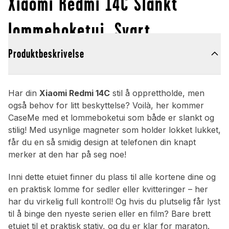
Xiaomi Redmi 14C Slankt
lommeboketui, Svart
Produktbeskrivelse
Har din
Xiaomi Redmi 14C
stil å opprettholde, men
også behov for litt beskyttelse? Voilà, her kommer
CaseMe med et lommeboketui som både er slankt og
stilig! Med usynlige magneter som holder lokket lukket,
får du en så smidig design at telefonen din knapt
merker at den har på seg noe!
Inni dette etuiet finner du plass til alle kortene dine og
en praktisk lomme for sedler eller kvitteringer – her
har du virkelig full kontroll! Og hvis du plutselig får lyst
til å binge den nyeste serien eller en film? Bare brett
etuiet til et praktisk stativ, og du er klar for maraton.