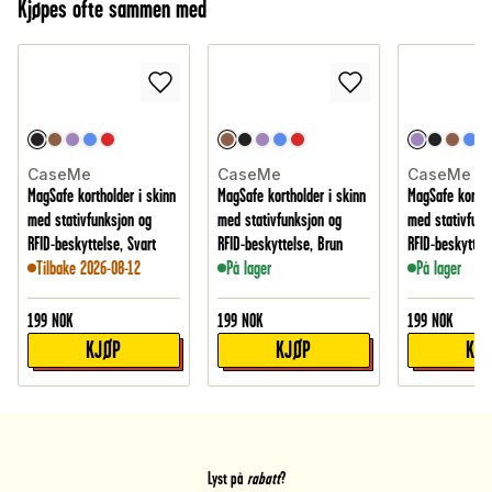
Kjøpes ofte sammen med
CaseMe
CaseMe
CaseMe
MagSafe kortholder i skinn
MagSafe kortholder i skinn
MagSafe kortho
med stativfunksjon og
med stativfunksjon og
med stativfunk
RFID-beskyttelse, Svart
RFID-beskyttelse, Brun
RFID-beskyttelse
Tilbake 2026-08-12
På lager
På lager
199
NOK
199
NOK
199
NOK
KJØP
KJØP
KJ
Lyst på
rabatt
?