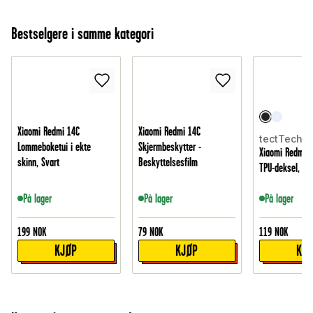
Bestselgere i samme kategori
Xiaomi Redmi 14C
Xiaomi Redmi 14C
tectTech
Lommeboketui i ekte
Skjermbeskytter -
Xiaomi Redmi 1
skinn, Svart
Beskyttelsesfilm
TPU-deksel, Sv
På lager
På lager
På lager
199
NOK
79
NOK
119
NOK
KJØP
KJØP
KJ