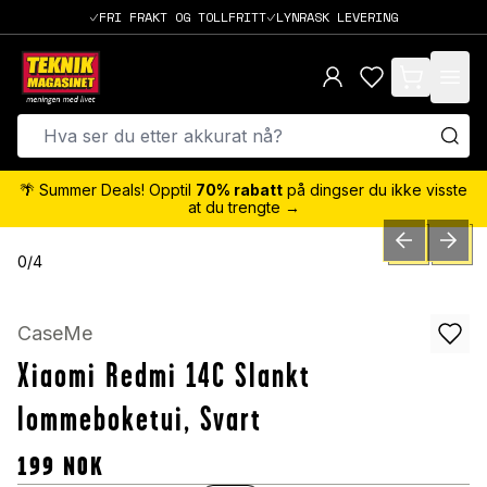
FRI FRAKT OG TOLLFRITT
LYNRASK LEVERING
items in cart,
🌴 Summer Deals! Opptil
70% rabatt
på dingser du ikke visste
at du trengte →
PREVIOUS SLID
NEXT S
0
/
4
CaseMe
Xiaomi Redmi 14C Slankt
lommeboketui, Svart
199
NOK