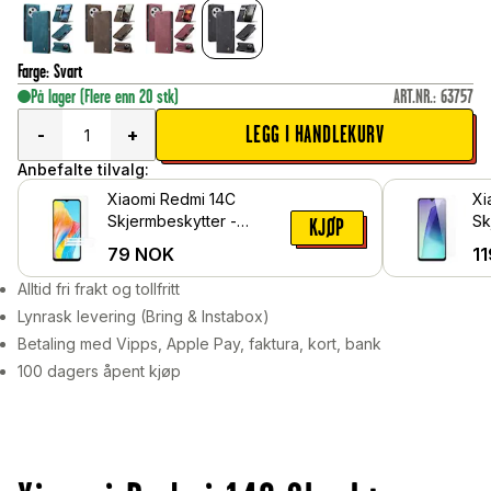
Farge
:
Svart
På lager
(Flere enn 20 stk)
ART.NR.
:
63757
LEGG I HANDLEKURV
-
+
Anbefalte tilvalg:
Xiaomi Redmi 14C
Xi
Skjermbeskytter -
Sk
KJØP
Beskyttelsesfilm
he
79
NOK
11
Alltid fri frakt og tollfritt
Lynrask levering (Bring & Instabox)
Betaling med Vipps, Apple Pay, faktura, kort, bank
100 dagers åpent kjøp