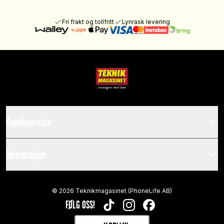
Fri frakt og tollfritt
Lynrask levering
Kundeservice
Informasjon
©
2026
Teknikmagasinet (PhoneLife AB)
FØLG OSS!
TIKTOK
INSTAGRAM
FACEBOOK