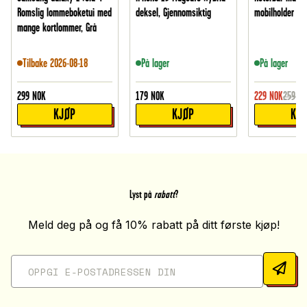
Romslig lommeboketui med
deksel, Gjennomsiktig
mobilholder til 
mange kortlommer, Grå
Tilbake 2026-08-18
På lager
På lager
299
NOK
179
NOK
229
NOK
259
NO
KJØP
KJØP
KJ
Lyst på
rabatt
?
Meld deg på og få 10% rabatt på ditt første kjøp!