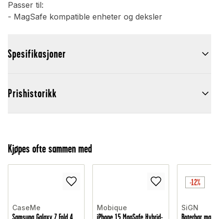
Passer til:
- MagSafe kompatible enheter og deksler
Spesifikasjoner
Prishistorikk
Kjøpes ofte sammen med
-12%
CaseMe
Mobique
SiGN
Samsung Galaxy Z Fold 4
iPhone 15 MagSafe Hybrid-
Roterbar magne