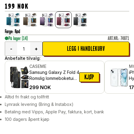
199
NOK
Farge
:
Rød
På lager
(14)
ART.NR.
:
74871
LEGG I HANDLEKURV
-
+
Anbefalte tilvalg:
CASEME
M
Samsung Galaxy Z Fold 4
iP
KJØP
Romslig lommeboketui
Hy
med mange kortlommer,
Gj
299
NOK
1
Grå
Alltid fri frakt og tollfritt
Lynrask levering (Bring & Instabox)
Betaling med Vipps, Apple Pay, faktura, kort, bank
100 dagers åpent kjøp