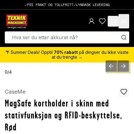
FRI FRAKT OG TOLLFRITT
LYNRASK LEVERING
items in cart,
🌴 Summer Deals! Opptil
70% rabatt
på dingser du ikke visste
at du trengte →
PREVIOUS SLID
NEXT S
0
/
4
CaseMe
MagSafe kortholder i skinn med
stativfunksjon og RFID-beskyttelse,
Rød