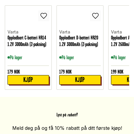
Varta
Varta
Varta
Oppladbart C-batteri HR14
Oppladbart D-batteri HR20
Oppladbart AA-b
1.2V 3000mAh (2-pakning)
1.2V 3000mAh (2-pakning)
1.2V 2600mAh (
På lager
På lager
På lager
179
NOK
179
NOK
199
NOK
KJØP
KJØP
KJ
Lyst på
rabatt
?
Meld deg på og få 10% rabatt på ditt første kjøp!