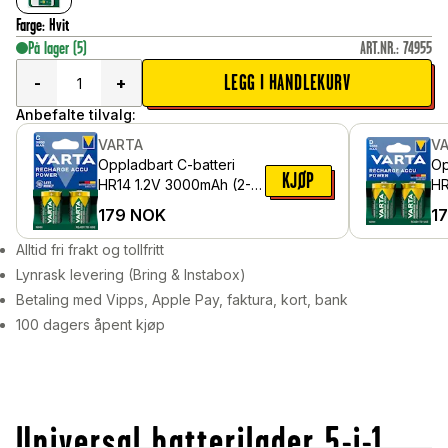
Farge
:
Hvit
På lager
(5)
ART.NR.
:
74955
LEGG I HANDLEKURV
-
+
Anbefalte tilvalg:
VARTA
V
Oppladbart C-batteri
Op
KJØP
HR14 1.2V 3000mAh (2-
HR
pakning)
(2
179
NOK
1
Alltid fri frakt og tollfritt
Lynrask levering (Bring & Instabox)
Betaling med Vipps, Apple Pay, faktura, kort, bank
100 dagers åpent kjøp
Universal batterilader 5-i-1