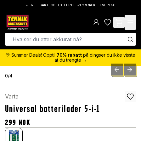
FRI FRAKT OG TOLLFRITT
LYNRASK LEVERING
items in cart,
🌴 Summer Deals! Opptil
70% rabatt
på dingser du ikke visste
at du trengte →
PREVIOUS SLID
NEXT S
0
/
4
Varta
Universal batterilader 5-i-1
299
NOK