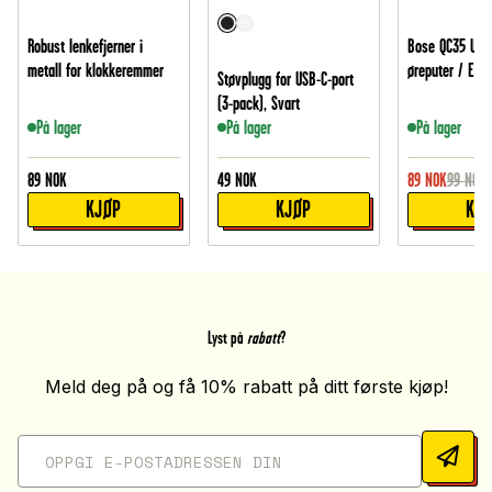
Robust lenkefjerner i
Bose QC35 Utby
metall for klokkeremmer
øreputer / Earp
Støvplugg for USB-C-port
(3-pack), Svart
På lager
På lager
På lager
89
NOK
49
NOK
89
NOK
99
NOK
KJØP
KJØP
KJ
Lyst på
rabatt
?
Meld deg på og få 10% rabatt på ditt første kjøp!