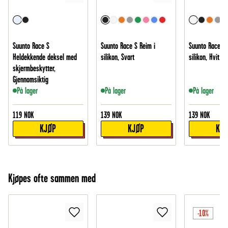
Suunto Race S
Suunto Race S Reim i
Suunto Race S 
Heldekkende deksel med
silikon, Svart
silikon, Hvit
skjermbeskytter,
Gjennomsiktig
På lager
På lager
På lager
119
NOK
139
NOK
139
NOK
KJØP
KJØP
KJ
Kjøpes ofte sammen med
-10%