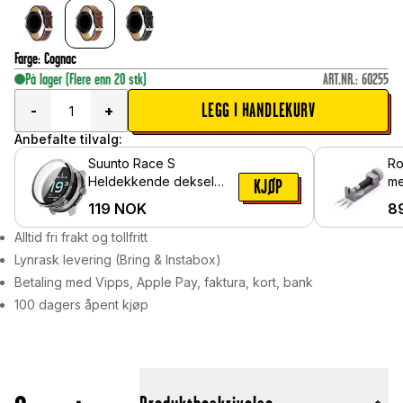
Farge
:
Cognac
På lager
(Flere enn 20 stk)
ART.NR.
:
60255
LEGG I HANDLEKURV
-
+
Anbefalte tilvalg:
Suunto Race S
Ro
Heldekkende deksel
me
KJØP
med skjermbeskytter,
kl
119
NOK
8
Gjennomsiktig
Alltid fri frakt og tollfritt
Lynrask levering (Bring & Instabox)
Betaling med Vipps, Apple Pay, faktura, kort, bank
100 dagers åpent kjøp