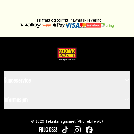
Fri frakt og tollfritt
Lynrask levering
Kundeservice
Informasjon
©
2026
Teknikmagasinet (PhoneLife AB)
FØLG OSS!
TIKTOK
INSTAGRAM
FACEBOOK