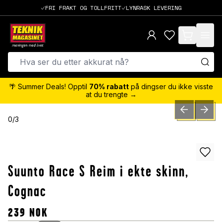
FRI FRAKT OG TOLLFRITT
LYNRASK LEVERING
items in cart,
🌴 Summer Deals! Opptil
70% rabatt
på dingser du ikke visste
at du trengte →
PREVIOUS SLID
NEXT S
0
/
3
Suunto Race S Reim i ekte skinn,
Cognac
239
NOK