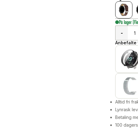
På lager
(Fl
-
Anbefalte t
Alltid fri fra
Lynrask lev
Betaling me
100 dagers