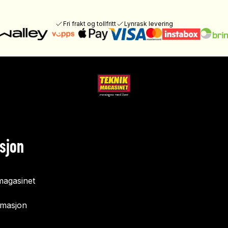
Fri frakt og tollfritt
Lynrask levering
sjon
agasinet
rmasjon