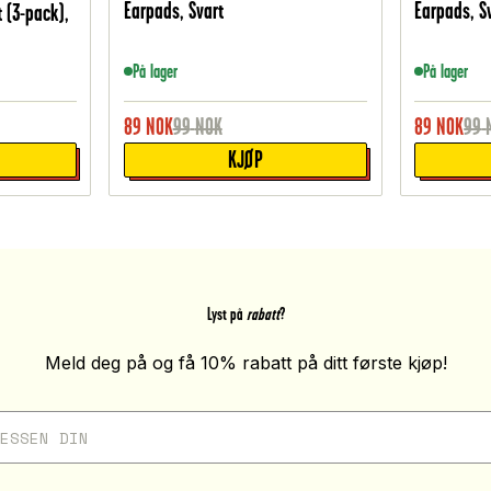
Earpads, Svart
Earpads, S
 (3-pack),
På lager
På lager
89
NOK
99
NOK
89
NOK
99
KJØP
Lyst på
rabatt
?
Meld deg på og få 10% rabatt på ditt første kjøp!