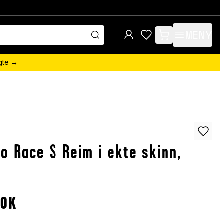
MENY
items in cart, view 
ngte →
o Race S Reim i ekte skinn,
NOK