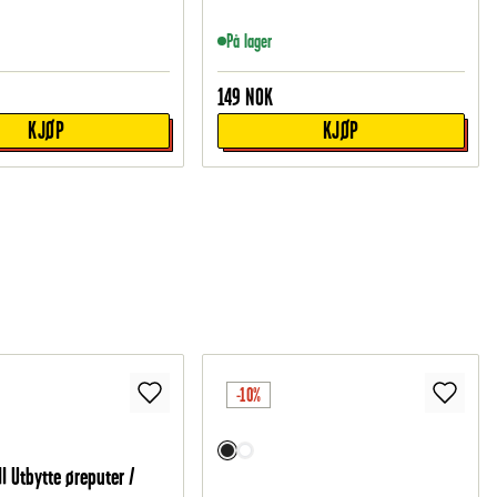
På lager
149
NOK
KJØP
KJØP
-10%
I Utbytte øreputer /