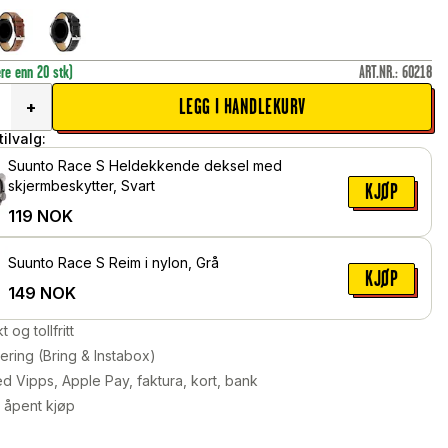
ere enn 20 stk)
ART.NR.
:
60218
LEGG I HANDLEKURV
+
ilvalg:
Suunto Race S Heldekkende deksel med
skjermbeskytter, Svart
KJØP
119
NOK
Suunto Race S Reim i nylon, Grå
KJØP
149
NOK
kt og tollfritt
ering (Bring & Instabox)
d Vipps, Apple Pay, faktura, kort, bank
 åpent kjøp