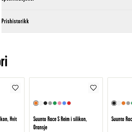
Prishistorikk
ri
ikon, Hvit
Suunto Race S Reim i silikon,
Suunto Race
Oransje