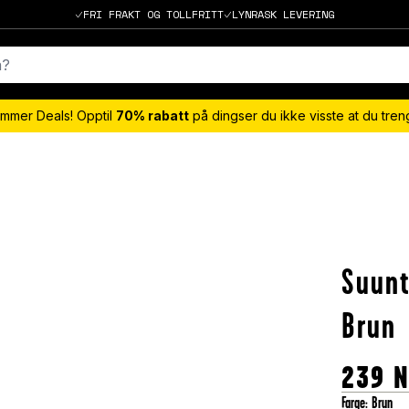
FRI FRAKT OG TOLLFRITT
LYNRASK LEVERING
mmer Deals! Opptil
70% rabatt
på dingser du ikke visste at du tre
Suunt
Brun
239
Farge
:
Brun