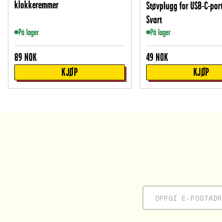
klokkeremmer
Støvplugg for USB-C-port
Svart
På lager
På lager
89
NOK
49
NOK
KJØP
KJØP