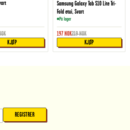
vart
Samsung Galaxy Tab S10 Lite Tri-
Fold etui, Svart
På lager
NOK
197
NOK
219
NOK
KJØP
KJØP
REGISTRER