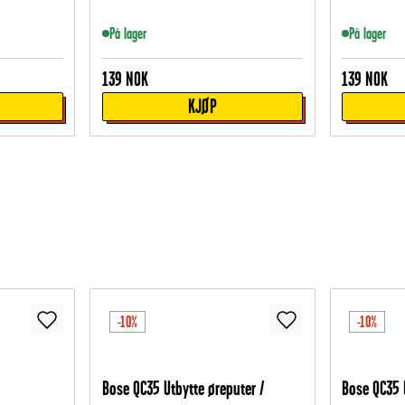
På lager
På lager
139
NOK
139
NOK
KJØP
-10%
-10%
Bose QC35 Utbytte øreputer /
Bose QC35 I