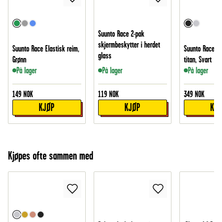
Suunto Race 2-pak
skjermbeskytter i herdet
Suunto Race Elastisk reim,
Suunto Race Sti
glass
Grønn
titan, Svart
På lager
På lager
På lager
149
NOK
119
NOK
349
NOK
KJØP
KJØP
KJ
Kjøpes ofte sammen med