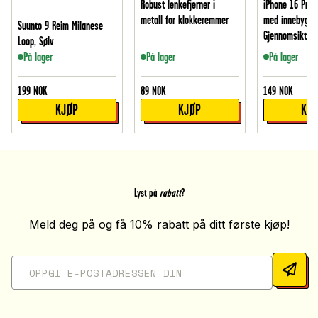
Robust lenkefjerner i
iPhone 16 Pro 
metall for klokkeremmer
med innebygd 
Suunto 9 Reim Milanese
Gjennomsiktig
Loop, Sølv
På lager
På lager
På lager
199
NOK
89
NOK
149
NOK
KJØP
KJØP
KJ
Lyst på
rabatt
?
Meld deg på og få 10% rabatt på ditt første kjøp!