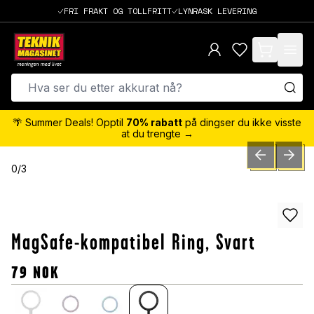
FRI FRAKT OG TOLLFRITT
LYNRASK LEVERING
items in cart,
🌴 Summer Deals! Opptil
70% rabatt
på dingser du ikke visste
at du trengte →
PREVIOUS SLID
NEXT S
0
/
3
MagSafe-kompatibel Ring, Svart
79
NOK