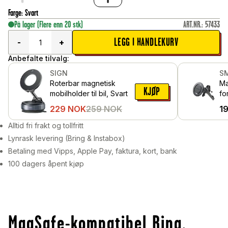
Farge
:
Svart
På lager
(Flere enn 20 stk)
ART.NR.
:
57433
LEGG I HANDLEKURV
-
+
Anbefalte tilvalg:
SIGN
S
Roterbar magnetisk
Ma
KJØP
mobilholder til bil, Svart
fo
ve
229
NOK
259
NOK
1
Sv
Alltid fri frakt og tollfritt
Lynrask levering (Bring & Instabox)
Betaling med Vipps, Apple Pay, faktura, kort, bank
100 dagers åpent kjøp
MagSafe-kompatibel Ring,