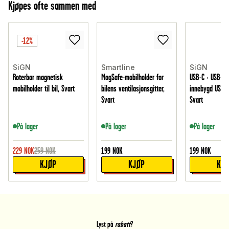
Kjøpes ofte sammen med
-12%
SiGN
Smartline
SiGN
Roterbar magnetisk
MagSafe-mobilholder for
USB-C + USB-A 
mobilholder til bil, Svart
bilens ventilasjonsgitter,
innebygd USB-C
Svart
Svart
På lager
På lager
På lager
229
NOK
259
NOK
199
NOK
199
NOK
KJØP
KJØP
KJ
Lyst på
rabatt
?