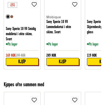
-15%
Mobique
Sony Xperia 10 VII
Sony Xperia 10 
Lommeboketui i ekte
Skjermbeskytte
Sony Xperia 10 VII Smidig
skinn, Svart
glass
mobiletui i ekte skinn,
Svart
På lager
På lager
På lager
169
NOK
199
NOK
249
NOK
119
NOK
KJØP
KJØP
KJ
Kjøpes ofte sammen med