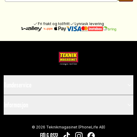
Fri frakt og tollfritt
Lynrask levering
Kundeservice
Informasjon
©
2026
Teknikmagasinet (PhoneLife AB)
FØLG OSS!