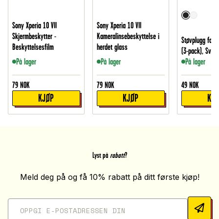
Sony Xperia 10 VII
Sony Xperia 10 VII
Skjermbeskytter -
Kameralinsebeskyttelse i
Støvplugg for 
Beskyttelsesfilm
herdet glass
(3-pack), Svart
På lager
På lager
På lager
79
NOK
79
NOK
49
NOK
KJØP
KJØP
KJ
Lyst på
rabatt
?
Meld deg på og få 10% rabatt på ditt første kjøp!