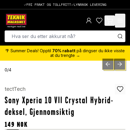
FRI FRAKT OG TOLLFRITT
LYNRASK LEVERING
items in cart,
🌴 Summer Deals! Opptil
70% rabatt
på dingser du ikke visste
at du trengte →
PREVIOUS SLID
NEXT S
0
/
4
tectTech
Sony Xperia 10 VII Crystal Hybrid-
deksel, Gjennomsiktig
149
NOK