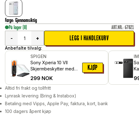
Farge
:
Gjennomsiktig
På lager
(8)
ART.NR.
:
67821
LEGG I HANDLEKURV
-
+
Anbefalte tilvalg:
SPIGEN
I
Sony Xperia 10 VII
So
KJØP
Skjermbeskytter med
Ka
monteringsramme (2-
i 
299
NOK
9
pack) GLAS.tR EZ Fit
Alltid fri frakt og tollfritt
Lynrask levering (Bring & Instabox)
Betaling med Vipps, Apple Pay, faktura, kort, bank
100 dagers åpent kjøp