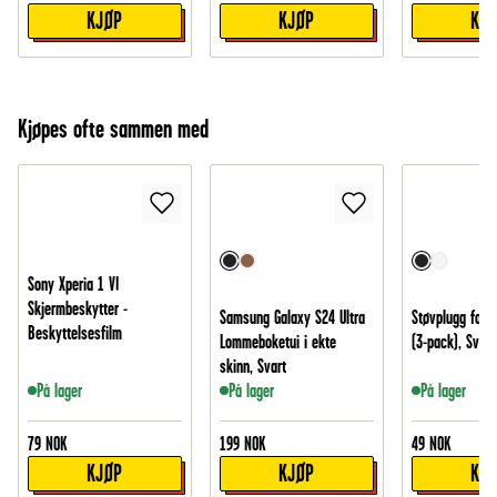
KJØP
KJØP
KJ
Kjøpes ofte sammen med
Sony Xperia 1 VI
Skjermbeskytter -
Samsung Galaxy S24 Ultra
Støvplugg for 
Beskyttelsesfilm
Lommeboketui i ekte
(3-pack), Svart
skinn, Svart
På lager
På lager
På lager
79
NOK
199
NOK
49
NOK
KJØP
KJØP
KJ