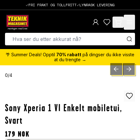
FRI FRAKT OG TOLLFRITT
LYNRASK LEVERING
items in cart,
🌴 Summer Deals! Opptil
70% rabatt
på dingser du ikke visste
at du trengte →
PREVIOUS SLID
NEXT S
0
/
4
Sony Xperia 1 VI Enkelt mobiletui,
Svart
179
NOK