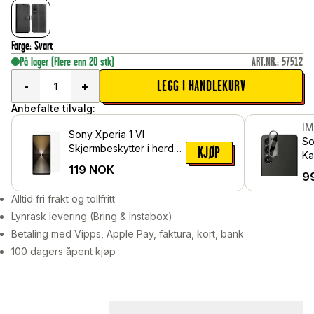
Farge
:
Svart
På lager
(Flere enn 20 stk)
ART.NR.
:
57512
LEGG I HANDLEKURV
-
+
Anbefalte tilvalg:
I
Sony Xperia 1 VI
So
Skjermbeskytter i herdet
KJØP
Ka
glass
119
NOK
i 
9
Alltid fri frakt og tollfritt
Lynrask levering (Bring & Instabox)
Betaling med Vipps, Apple Pay, faktura, kort, bank
100 dagers åpent kjøp