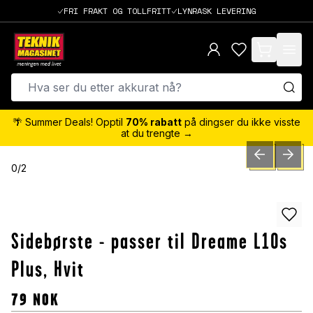
FRI FRAKT OG TOLLFRITT
LYNRASK LEVERING
items in cart,
🌴 Summer Deals! Opptil
70% rabatt
på dingser du ikke visste
at du trengte →
PREVIOUS SLID
NEXT S
0
/
2
Sidebørste - passer til Dreame L10s
Plus, Hvit
79
NOK