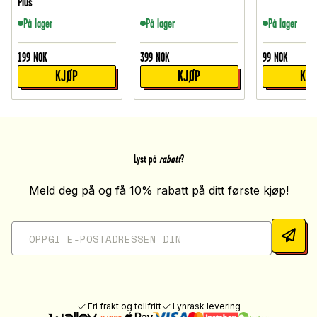
Plus
På lager
På lager
På lager
199
NOK
399
NOK
99
NOK
KJØP
KJØP
KJ
Lyst på
rabatt
?
Meld deg på og få 10% rabatt på ditt første kjøp!
Fri frakt og tollfritt
Lynrask levering