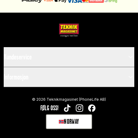
Kundeservice
Informasjon
©
2026
Teknikmagasinet (PhoneLife AB)
FØLG OSS!
TIKTOK
INSTAGRAM
FACEBOOK
NORWAY
SELECT MARKET