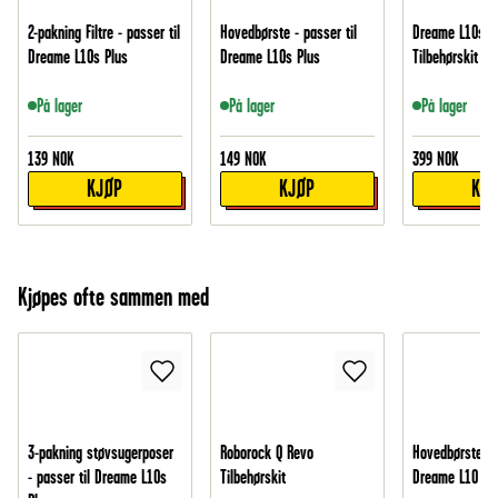
2-pakning Filtre - passer til
Hovedbørste - passer til
Dreame L10s P
Dreame L10s Plus
Dreame L10s Plus
Tilbehørskit
På lager
På lager
På lager
139
NOK
149
NOK
399
NOK
KJØP
KJØP
KJ
Kjøpes ofte sammen med
3-pakning støvsugerposer
Roborock Q Revo
Hovedbørste - p
- passer til Dreame L10s
Tilbehørskit
Dreame L10 Ult