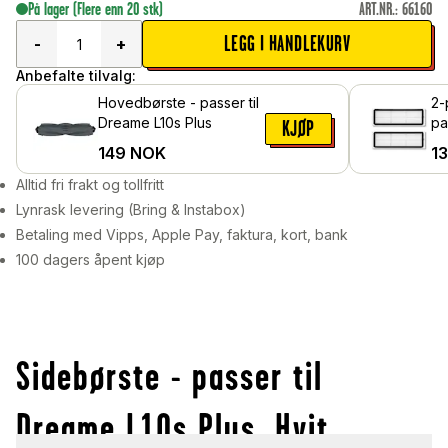
På lager
(Flere enn 20 stk)
ART.NR.
:
66160
LEGG I HANDLEKURV
-
+
Anbefalte tilvalg:
Hovedbørste - passer til
2-
Dreame L10s Plus
pa
KJØP
Pl
149
NOK
1
Alltid fri frakt og tollfritt
Lynrask levering (Bring & Instabox)
Betaling med Vipps, Apple Pay, faktura, kort, bank
100 dagers åpent kjøp
Sidebørste - passer til
Dreame L10s Plus, Hvit