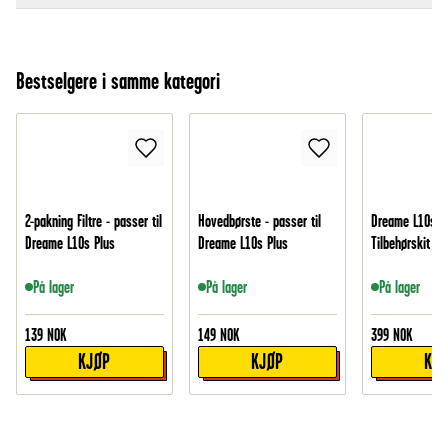
Bestselgere i samme kategori
2-pakning Filtre - passer til
Hovedbørste - passer til
Dreame L10s P
Dreame L10s Plus
Dreame L10s Plus
Tilbehørskit
På lager
På lager
På lager
139
NOK
149
NOK
399
NOK
KJØP
KJØP
KJ