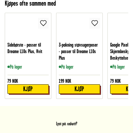
Kjøpes ofte sammen med
Sidebørste - passer til
3-pakning støvsugerposer
Google Pixel 1
Dreame L10s Plus, Hvit
- passer til Dreame L10s
Skjermbeskytte
Plus
Beskyttelsesfi
På lager
På lager
På lager
79
NOK
199
NOK
79
NOK
KJØP
KJØP
KJ
Lyst på
rabatt
?