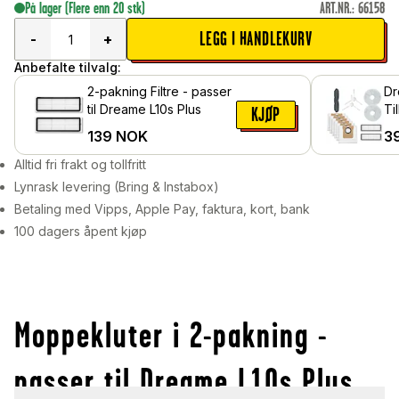
På lager
(Flere enn 20 stk)
ART.NR.
:
66158
LEGG I HANDLEKURV
-
+
Anbefalte tilvalg:
2-pakning Filtre - passer
Dr
til Dreame L10s Plus
Ti
KJØP
139
NOK
3
Alltid fri frakt og tollfritt
Lynrask levering (Bring & Instabox)
Betaling med Vipps, Apple Pay, faktura, kort, bank
100 dagers åpent kjøp
Moppekluter i 2-pakning -
passer til Dreame L10s Plus