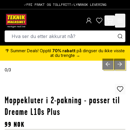
FRI FRAKT OG TOLLFRITT
LYNRASK LEVERING
items in cart,
🌴 Summer Deals! Opptil
70% rabatt
på dingser du ikke visste
at du trengte →
PREVIOUS SLID
NEXT S
0
/
3
Moppekluter i 2-pakning - passer til
Dreame L10s Plus
99
NOK