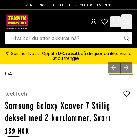
FRI FRAKT OG TOLLFRITT
LYNRASK LEVERING
items in cart,
🌴 Summer Deals! Opptil
70% rabatt
på dingser du ikke visste
at du trengte →
PREVIOUS SLID
NEXT S
0
/
4
tectTech
Samsung Galaxy Xcover 7 Stilig
deksel med 2 kortlommer, Svart
139
NOK