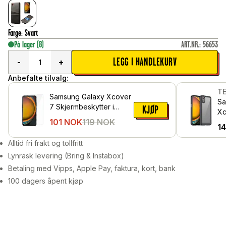
Farge
:
Svart
På lager
(8)
ART.NR.
:
56653
LEGG I HANDLEKURV
-
+
Anbefalte tilvalg:
T
Samsung Galaxy Xcover
Sa
7 Skjermbeskytter i
KJØP
Xc
herdet glass
101
NOK
119
NOK
Hy
1
Alltid fri frakt og tollfritt
Lynrask levering (Bring & Instabox)
Betaling med Vipps, Apple Pay, faktura, kort, bank
100 dagers åpent kjøp