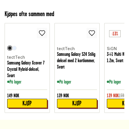
Kjøpes ofte sammen med
-13%
tectTech
SiGN
Samsung Galaxy S24 Stilig
3-i-1 Multi Hur
tectTech
deksel med 2 kortlommer,
1.2m, Svart
Samsung Galaxy Xcover 7
Svart
Crystal Hybrid-deksel,
Svart
På lager
På lager
På lager
149
NOK
139
NOK
139
NOK
159
NO
KJØP
KJØP
KJ