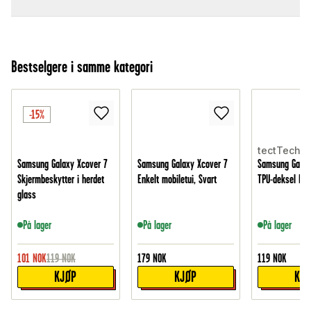
Bestselgere i samme kategori
-15%
tectTech
Samsung Galaxy Xcover 7
Samsung Galaxy Xcover 7
Samsung Galax
Skjermbeskytter i herdet
Enkelt mobiletui, Svart
TPU-deksel Bru
glass
På lager
På lager
På lager
101
NOK
119
NOK
179
NOK
119
NOK
KJØP
KJØP
KJ