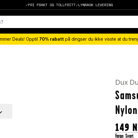
FRI FRAKT OG TOLLFRITT
LYNRASK LEVERING
mmer Deals! Opptil
70% rabatt
på dingser du ikke visste at du tre
Dux Du
Sams
Nylon
149
N
Farge
:
Svart