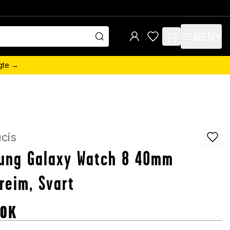
MENY
items in cart, view 
ngte →
cis
ung Galaxy Watch 8 40mm
reim, Svart
OK