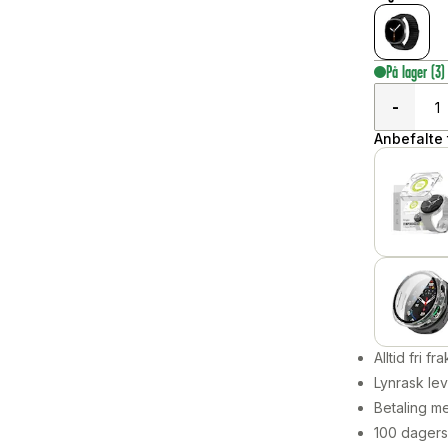
På lager
(3)
-
Anbefalte t
Alltid fri fra
Lynrask lev
Betaling me
100 dagers