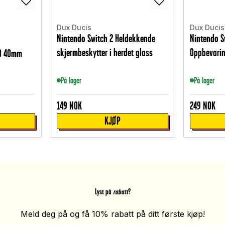
Dux Ducis
Dux Ducis
Nintendo Switch 2 Heldekkende
Nintendo S
skjermbeskytter i herdet glass
Oppbevarin
 8 40mm
På lager
På lager
149
NOK
249
NOK
KJØP
Lyst på
rabatt
?
Meld deg på og få 10% rabatt på ditt første kjøp!