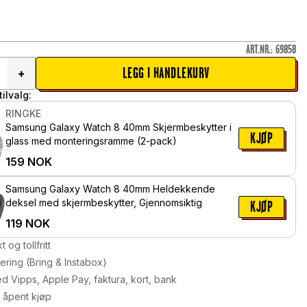
ART.NR.
:
69858
LEGG I HANDLEKURV
+
ilvalg:
RINGKE
Samsung Galaxy Watch 8 40mm Skjermbeskytter i
KJØP
glass med monteringsramme (2-pack)
159
NOK
Samsung Galaxy Watch 8 40mm Heldekkende
deksel med skjermbeskytter, Gjennomsiktig
KJØP
119
NOK
kt og tollfritt
ering (Bring & Instabox)
d Vipps, Apple Pay, faktura, kort, bank
 åpent kjøp