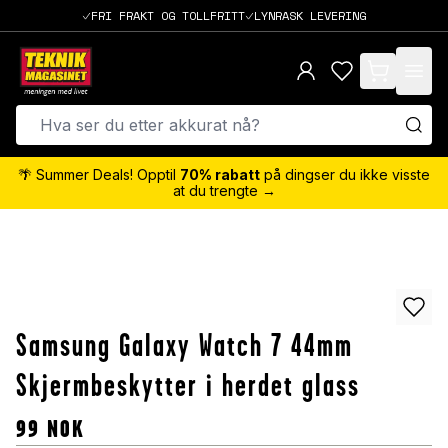
FRI FRAKT OG TOLLFRITT
LYNRASK LEVERING
items in cart,
🌴 Summer Deals! Opptil
70% rabatt
på dingser du ikke visste
at du trengte →
Samsung Galaxy Watch 7 44mm
Skjermbeskytter i herdet glass
99
NOK