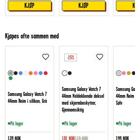
KJØP
KJØP
KJ
Kjøpes ofte sammen med
-15%
Samsung Galaxy Watch 7
Samsung Galax
Samsung Galaxy Watch 7
44mm Heldekkende deksel
44mm Reim Mil
44mm Reim i silikon, Grå
med skjermbeskytter,
Sølv
Gjennomsiktig
På lager
På lager
På lager
139
NOK
101
NOK
119
NOK
199
NOK