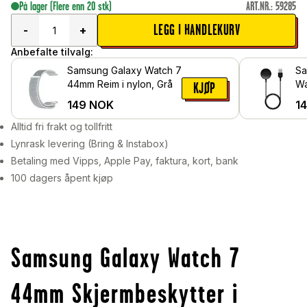
På lager
(Flere enn 20 stk)
ART.NR.
:
59285
LEGG I HANDLEKURV
-
+
Anbefalte tilvalg:
Samsung Galaxy Watch 7
Sa
44mm Reim i nylon, Grå
Wa
KJØP
Ma
149
NOK
1
1m
Alltid fri frakt og tollfritt
Lynrask levering (Bring & Instabox)
Betaling med Vipps, Apple Pay, faktura, kort, bank
100 dagers åpent kjøp
Samsung Galaxy Watch 7
44mm Skjermbeskytter i