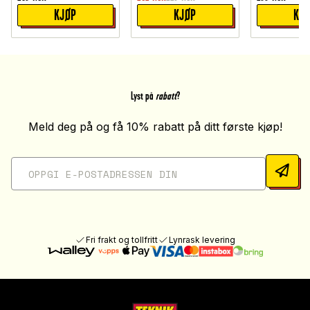
KJØP
KJØP
KJ
Lyst på
rabatt
?
Meld deg på og få 10% rabatt på ditt første kjøp!
Fri frakt og tollfritt
Lynrask levering