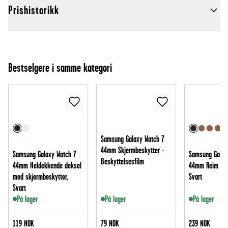
Prishistorikk
Bestselgere i samme kategori
Samsung Galaxy Watch 7
44mm Skjermbeskytter -
Samsung Galaxy Watch 7
Samsung Galax
Beskyttelsesfilm
44mm Heldekkende deksel
44mm Reim i ek
med skjermbeskytter,
Svart
Svart
På lager
På lager
På lager
119
NOK
79
NOK
239
NOK