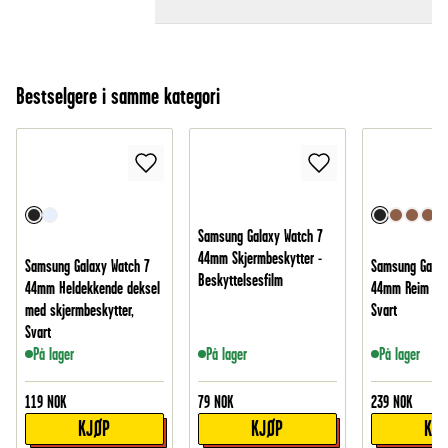
Bestselgere i samme kategori
Samsung Galaxy Watch 7
44mm Skjermbeskytter -
Samsung Galaxy Watch 7
Samsung Galax
Beskyttelsesfilm
44mm Heldekkende deksel
44mm Reim i ek
med skjermbeskytter,
Svart
Svart
På lager
På lager
På lager
119
NOK
79
NOK
239
NOK
KJØP
KJØP
KJ