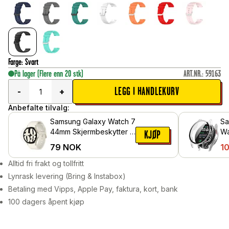
Farge
:
Svart
På lager
(Flere enn 20 stk)
ART.NR.
:
59163
LEGG I HANDLEKURV
-
+
Anbefalte tilvalg:
Samsung Galaxy Watch 7
Sa
44mm Skjermbeskytter -
Wa
KJØP
Beskyttelsesfilm
He
79
NOK
10
me
Gj
Alltid fri frakt og tollfritt
Lynrask levering (Bring & Instabox)
Betaling med Vipps, Apple Pay, faktura, kort, bank
100 dagers åpent kjøp