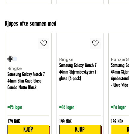
Kjøpes ofte sammen med
Ringke
PanzerGla
Samsung Galaxy Watch 7
Samsung Galax
Ringke
44mm Skjermbeskytter i
44mm Skjermbe
Samsung Galaxy Watch 7
glass (4-pack)
ripebestandig 
44mm Slim Case+Glass
- Ultra Wide Fit
Combo Matte Black
På lager
På lager
På lager
179
NOK
199
NOK
199
NOK
KJØP
KJØP
KJ