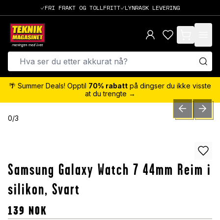
FRI FRAKT OG TOLLFRITT
LYNRASK LEVERING
items in cart,
🌴 Summer Deals! Opptil
70% rabatt
på dingser du ikke visste
at du trengte →
PREVIOUS SLID
NEXT S
0
/
3
Samsung Galaxy Watch 7 44mm Reim i
silikon, Svart
139
NOK